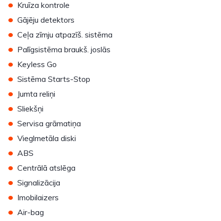
•
Kruīza kontrole
•
Gājēju detektors
•
Ceļa zīmju atpazīš. sistēma
•
Palīgsistēma braukš. joslās
•
Keyless Go
•
Sistēma Starts-Stop
•
Jumta reliņi
•
Sliekšņi
•
Servisa grāmatiņa
•
Vieglmetāla diski
•
ABS
•
Centrālā atslēga
•
Signalizācija
•
Imobilaizers
•
Air-bag