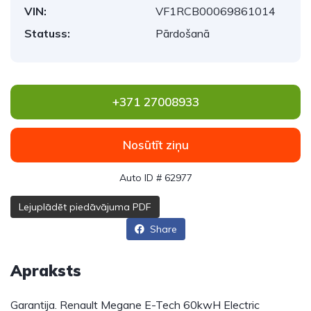
VIN:
VF1RCB00069861014
Statuss:
Pārdošanā
+371 27008933
Nosūtīt ziņu
Auto ID # 62977
Lejuplādēt piedāvājuma PDF
Share
Apraksts
Garantija. Renault Megane E-Tech 60kwH Electric