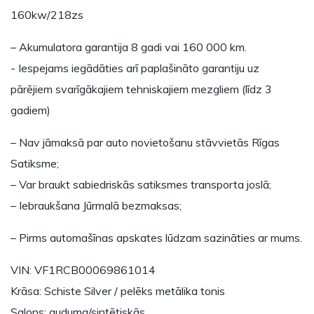
160kw/218zs
– Akumulatora garantija 8 gadi vai 160 000 km.
- Iespejams iegādāties arī paplašināto garantiju uz
pārējiem svarīgākajiem tehniskajiem mezgliem (līdz 3
gadiem)
– Nav jāmaksā par auto novietošanu stāvvietās Rīgas
Satiksme;
– Var braukt sabiedriskās satiksmes transporta joslā;
– Iebraukšana Jūrmalā bezmaksas;
– Pirms automašīnas apskates lūdzam sazināties ar mums.
VIN: VF1RCB00069861014
Krāsa: Schiste Silver / pelēks metālika tonis
Salons: auduma/sintētiskās…