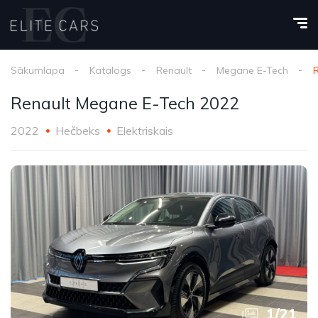
Sākumlapa
Katalogs
Renault
Megane E-Tech
Renault Megane E-Tech 2022
2022
Hečbeks
Elektriskais
1
/
21