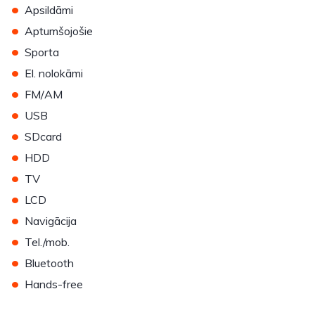
•
Apsildāmi
•
Aptumšojošie
•
Sporta
•
El. nolokāmi
•
FM/AM
•
USB
•
SDcard
•
HDD
•
TV
•
LCD
•
Navigācija
•
Tel./mob.
•
Bluetooth
•
Hands-free