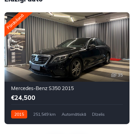
Pārdošanā
35
Mercedes-Benz S350 2015
€24,500
2015
251,549 km
Automātiskā
Dīzelis
Aizmugures piedziņa