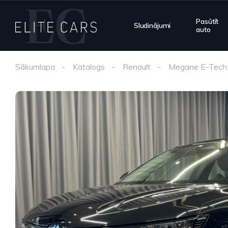
Pasūtīt
Sludinājumi
auto
Sākumlapa
Katalogs
Renault
Megane E-Tech