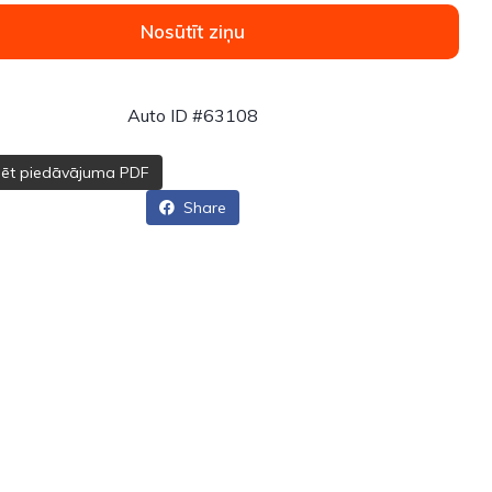
Nosūtīt ziņu
Auto ID #63108
dēt piedāvājuma PDF
Share