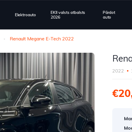
EKII valsts atbalsts
Pārdot
Elektroauto
2026
auto
Renault Megane E-Tech 2022
Rena
2022
€20
Mar
Mod