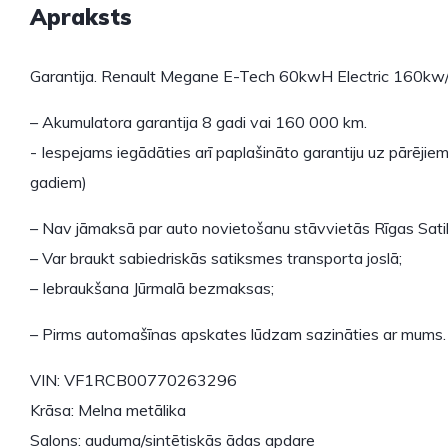
Apraksts
Garantija. Renault Megane E-Tech 60kwH Electric
160kw/
– Akumulatora garantija 8 gadi vai 160 000 km.
- Iespejams iegādāties arī paplašināto garantiju uz pārējie
gadiem)
– Nav jāmaksā par auto novietošanu stāvvietās Rīgas Sat
– Var braukt sabiedriskās satiksmes transporta joslā;
– Iebraukšana Jūrmalā bezmaksas;
– Pirms automašīnas apskates lūdzam sazināties ar mums.
VIN: VF1RCB00770263296
Krāsa: Melna metālika
Salons: auduma/sintētiskās ādas apdare