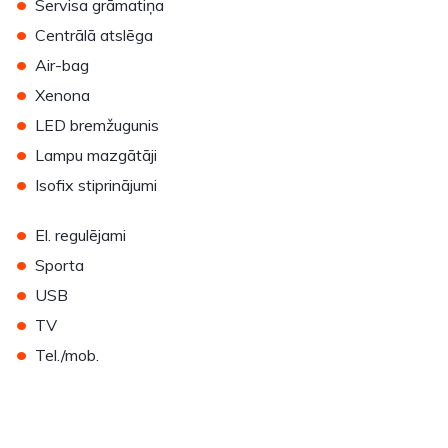
•
Servisa grāmatiņa
•
Centrālā atslēga
•
Air-bag
•
Xenona
•
LED bremžugunis
•
Lampu mazgātāji
•
Isofix stiprinājumi
•
El. regulējami
•
Sporta
•
USB
•
TV
•
Tel./mob.