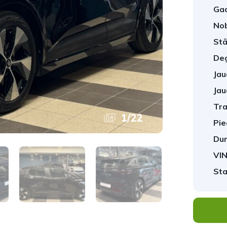
Gad
No
Stā
Deg
Jau
Jau
Tra
1
/
22
Pie
Dur
VIN
Sta