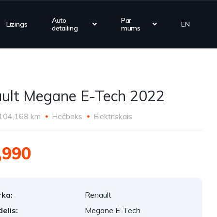
Auto
Par
Līzings
EN
detailing
mums
ult Megane E-Tech 2022
104,168 km
Hečbeks
Elektriskais
,990
ka:
Renault
elis:
Megane E-Tech