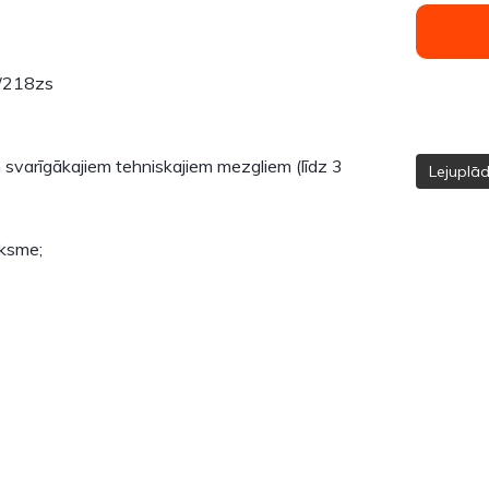
218zs
m svarīgākajiem tehniskajiem mezgliem (līdz 3
Lejuplā
iksme;