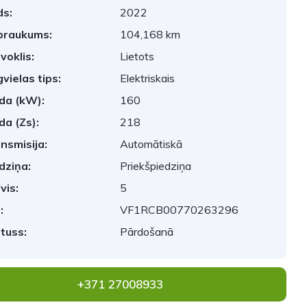
s:
2022
braukums:
104,168 km
voklis:
Lietots
vielas tips:
Elektriskais
da (kW):
160
da (Zs):
218
nsmisija:
Automātiskā
dziņa:
Priekšpiedziņa
vis:
5
:
VF1RCB00770263296
tuss:
Pārdošanā
+371 27008933