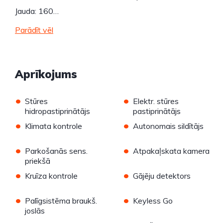
Jauda: 160…
Parādīt vēl
Aprīkojums
•
•
Stūres
Elektr. stūres
hidropastiprinātājs
pastiprinātājs
•
•
Klimata kontrole
Autonomais sildītājs
•
•
Parkošanās sens.
Atpakaļskata kamera
priekšā
•
•
Kruīza kontrole
Gājēju detektors
•
•
Palīgsistēma braukš.
Keyless Go
joslās