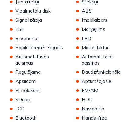
•
•
Jumta reliņi
Sliekšņi
•
•
Vieglmetāla diski
ABS
•
•
Signalizācija
Imobilaizers
•
•
ESP
Marķējums
•
•
Bi xenona
LED
•
•
Papild. bremžu signāls
Miglas lukturi
•
•
Automāt. tuvās
Automāt. tālās
gaismas
gaismas
•
•
Regulējama
Daudzfunkcionāla
•
•
Apsildāmi
Aptumšojošie
•
•
El. nolokāmi
FM/AM
•
•
SDcard
HDD
•
•
LCD
Navigācija
•
•
Bluetooth
Hands-free