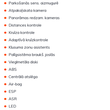
•
Parkošanās sens. aizmugurē
•
Atpakaļskata kamera
•
Panorāmas redzam. kameras
•
Distances kontrole
•
Kruīza kontrole
•
Adaptīvā kruīzkontrole
•
Klusuma zonu asistents
•
Palīgsistēma braukš. joslās
•
Vieglmetāla diski
•
ABS
•
Centrālā atslēga
•
Air-bag
•
ESP
•
ASR
•
LED