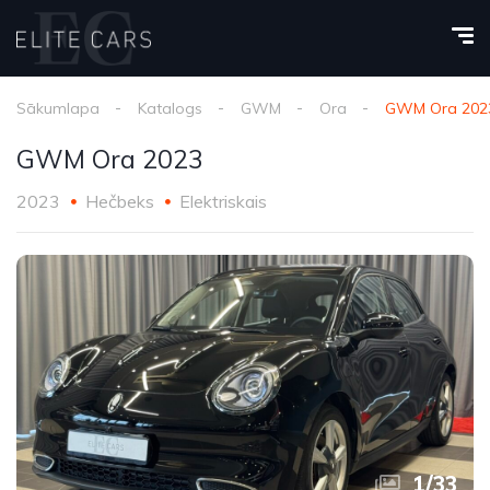
Sākumlapa
Katalogs
GWM
Ora
GWM Ora 202
GWM Ora 2023
2023
Hečbeks
Elektriskais
1
/
33