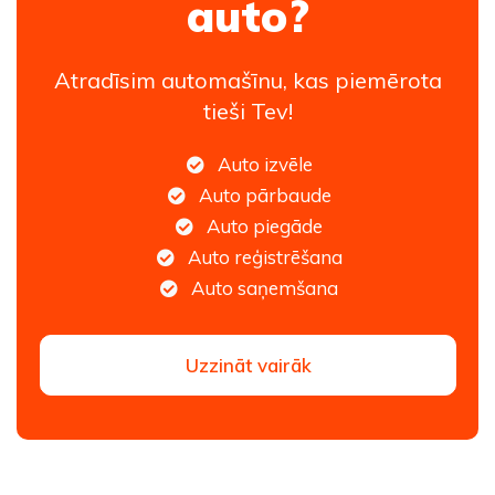
auto?
Atradīsim automašīnu, kas piemērota
tieši Tev!
Auto izvēle
Auto pārbaude
Auto piegāde
Auto reģistrēšana
Auto saņemšana
Uzzināt vairāk