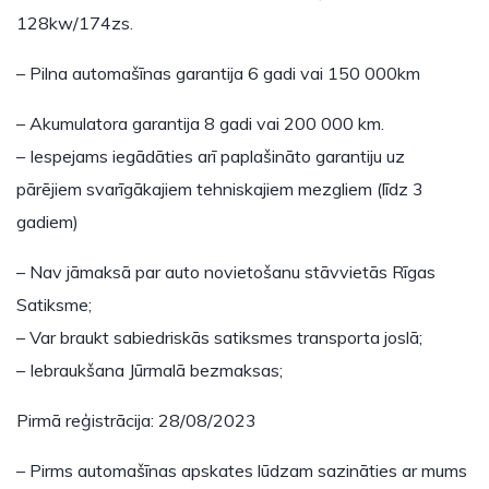
128kw/174zs.
– Pilna automašīnas garantija 6 gadi vai 150 000km
– Akumulatora garantija 8 gadi vai 200 000 km.
– Iespejams iegādāties arī paplašināto garantiju uz
pārējiem svarīgākajiem tehniskajiem mezgliem (līdz 3
gadiem)
– Nav jāmaksā par auto novietošanu stāvvietās Rīgas
Satiksme;
– Var braukt sabiedriskās satiksmes transporta joslā;
– Iebraukšana Jūrmalā bezmaksas;
Pirmā reģistrācija: 28/08/2023
– Pirms automašīnas apskates lūdzam sazināties ar mums