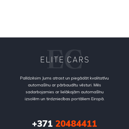
Palīdzēsim Jums atrast un piegādāt kvalitatīvu
automašīnu ar pārbaudītu vēsturi. Mēs
sadarbojamies ar lielākajām automašīnu
izsolēm un tirdzniecības portāliem Eiropā.
+371
20484411