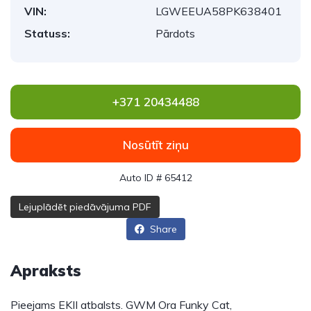
VIN:
LGWEEUA58PK638401
Statuss:
Pārdots
+371 20434488
Nosūtīt ziņu
Auto ID # 65412
Lejuplādēt piedāvājuma PDF
Share
Apraksts
Pieejams EKII atbalsts. GWM Ora Funky Cat,