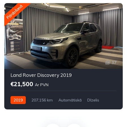
Pārdošanā
37
Land Rover Discovery 2019
€21,500
Ar PVN
2019
207,156 km
Automātiskā
Dīzelis
Pilnpiedziņa (AWD/4WD)