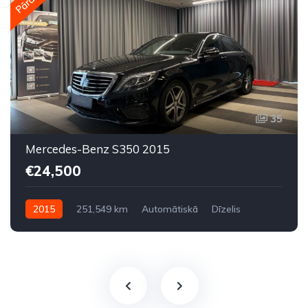
35
Mercedes-Benz S350 2015
€24,500
2015
251,549 km
Automātiskā
Dīzelis
Aizmugures piedziņa