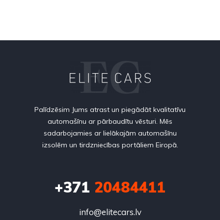
Palīdzēsim Jums atrast un piegādāt kvalitatīvu
automašīnu ar pārbaudītu vēsturi. Mēs
sadarbojamies ar lielākajām automašīnu
izsolēm un tirdzniecības portāliem Eiropā.
+371
20484411
info@elitecars.lv