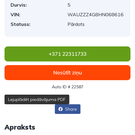
Durvis:
5
VIN:
WAUZZZ4G8HN068616
Statuss:
Pārdots
+371 22311733
Nosūtīt ziņu
Auto ID # 22587
Lejuplādēt piedāvājuma PDF
Share
Apraksts