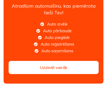
Atradīsim automašīnu, kas piemērota
tieši Tev!
Auto izvēle
Auto pārbaude
Auto piegāde
Auto reģistrēšana
Auto saņemšana
Uzzināt vairāk