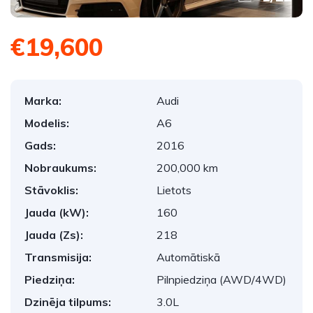
€19,600
Marka:
Audi
Modelis:
A6
Gads:
2016
Nobraukums:
200,000 km
Stāvoklis:
Lietots
Jauda (kW):
160
Jauda (Zs):
218
Transmisija:
Automātiskā
Piedziņa:
Pilnpiedziņa (AWD/4WD)
Dzinēja tilpums:
3.0L