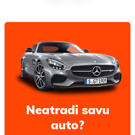
Neatradi savu
auto?