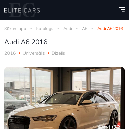
Sākumlapa
Katalogs
Audi
A6
Audi A6 2016
Audi A6 2016
2016
Universālis
Dīzelis
1
/
22