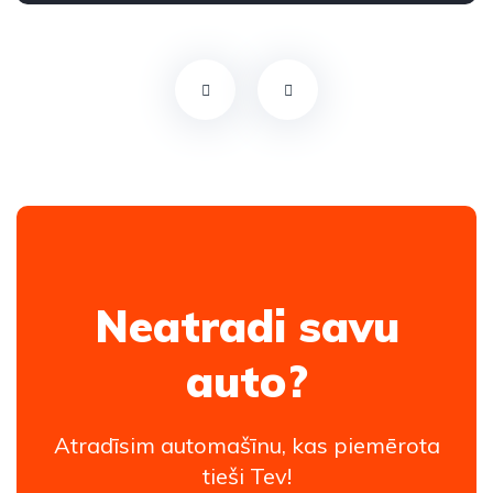
Neatradi savu
auto?
Atradīsim automašīnu, kas piemērota
tieši Tev!