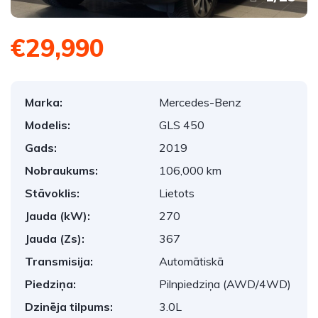
€29,990
Marka:
Mercedes-Benz
Modelis:
GLS 450
Gads:
2019
Nobraukums:
106,000 km
Stāvoklis:
Lietots
Jauda (kW):
270
Jauda (Zs):
367
Transmisija:
Automātiskā
Piedziņa:
Pilnpiedziņa (AWD/4WD)
Dzinēja tilpums:
3.0L