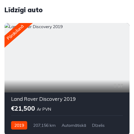
Līdzīgi auto
Pārdošanā
37
Land Rover Discovery 2019
€21,500
Ar PVN
2019
207,156 km
Automātiskā
Dīzelis
Pilnpiedziņa (AWD/4WD)