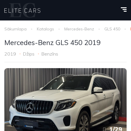
Sākumlapa
Katalogs
Mercedes-Benz
GLS 450
Mercedes-Benz GLS 450 2019
2019
Džips
Benzīns
1
/
29