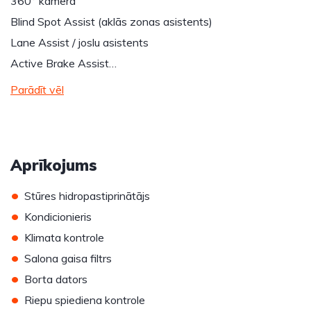
360° kamera
Blind Spot Assist (aklās zonas asistents)
Lane Assist / joslu asistents
Active Brake Assist…
Parādīt vēl
Aprīkojums
•
Stūres hidropastiprinātājs
•
Kondicionieris
•
Klimata kontrole
•
Salona gaisa filtrs
•
Borta dators
•
Riepu spiediena kontrole