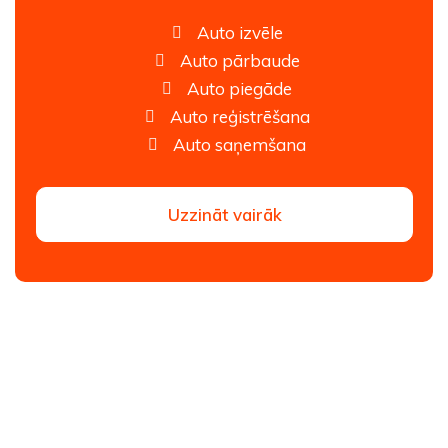
Auto izvēle
Auto pārbaude
Auto piegāde
Auto reģistrēšana
Auto saņemšana
Uzzināt vairāk