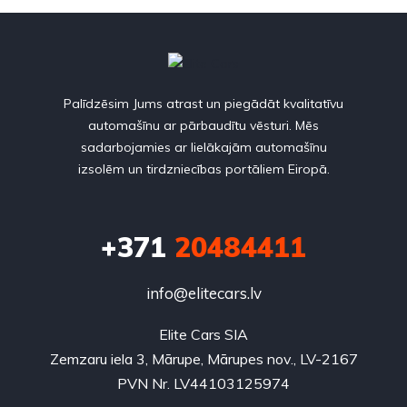
Palīdzēsim Jums atrast un piegādāt kvalitatīvu
automašīnu ar pārbaudītu vēsturi. Mēs
sadarbojamies ar lielākajām automašīnu
izsolēm un tirdzniecības portāliem Eiropā.
+371
20484411
info@elitecars.lv
Elite Cars SIA
Zemzaru iela 3, Mārupe, Mārupes nov., LV-2167
PVN Nr. LV44103125974