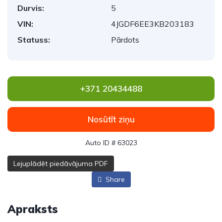
Durvis:
5
VIN:
4JGDF6EE3KB203183
Statuss:
Pārdots
+371 20434488
Nosūtīt ziņu
Auto ID # 63023
Lejuplādēt piedāvājuma PDF
Share
Apraksts