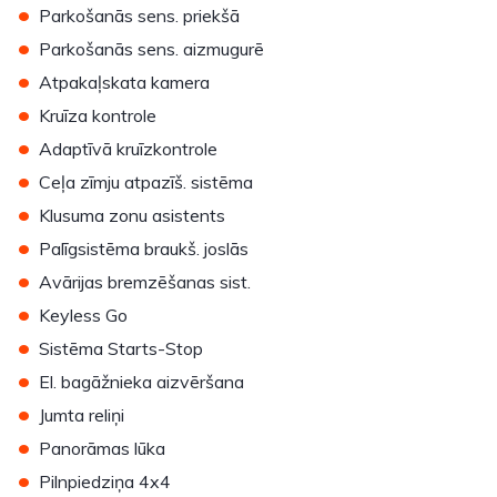
•
Parkošanās sens. priekšā
•
Parkošanās sens. aizmugurē
•
Atpakaļskata kamera
•
Kruīza kontrole
•
Adaptīvā kruīzkontrole
•
Ceļa zīmju atpazīš. sistēma
•
Klusuma zonu asistents
•
Palīgsistēma braukš. joslās
•
Avārijas bremzēšanas sist.
•
Keyless Go
•
Sistēma Starts-Stop
•
El. bagāžnieka aizvēršana
•
Jumta reliņi
•
Panorāmas lūka
•
Pilnpiedziņa 4x4