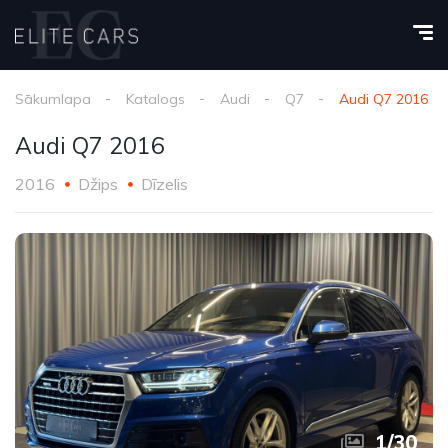
Sākumlapa
Katalogs
Audi
Q7
Audi Q7 2016
Audi Q7 2016
2016
Džips
Dīzelis
1
/
30