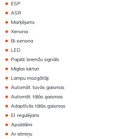
•
ESP
•
ASR
•
Marķējums
•
Xenona
•
Bi xenona
•
LED
•
Papild. bremžu signāls
•
Miglas lukturi
•
Lampu mazgātāji
•
Automāt. tuvās gaismas
•
Automāt. tālās gaismas
•
Adaptīvās tālās gaismas
•
El. regulējami
•
Apsildāmi
•
Ar atmiņu