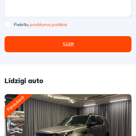
Piekrītu
privātuma politikai
Sūtīt
Līdzīgi auto
Pārdošanā