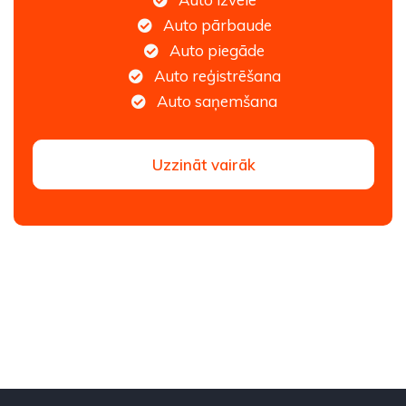
Auto pārbaude
Auto piegāde
Auto reģistrēšana
Auto saņemšana
Uzzināt vairāk