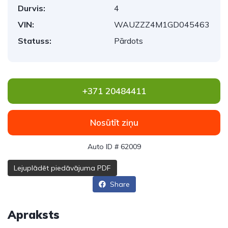
Durvis:
4
VIN:
WAUZZZ4M1GD045463
Statuss:
Pārdots
+371 20484411
Nosūtīt ziņu
Auto ID # 62009
Lejuplādēt piedāvājuma PDF
Share
Apraksts