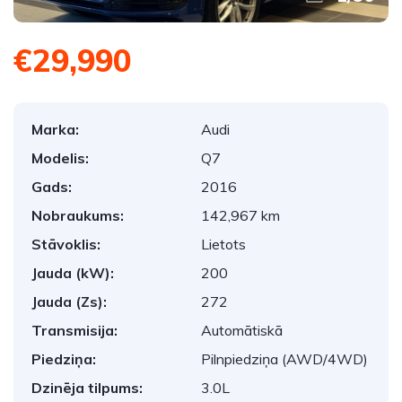
€29,990
Marka:
Audi
Modelis:
Q7
Gads:
2016
Nobraukums:
142,967 km
Stāvoklis:
Lietots
Jauda (kW):
200
Jauda (Zs):
272
Transmisija:
Automātiskā
Piedziņa:
Pilnpiedziņa (AWD/4WD)
Dzinēja tilpums:
3.0L