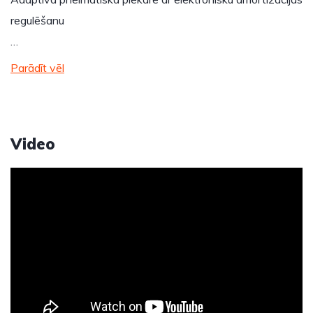
regulēšanu
…
Parādīt vēl
Video