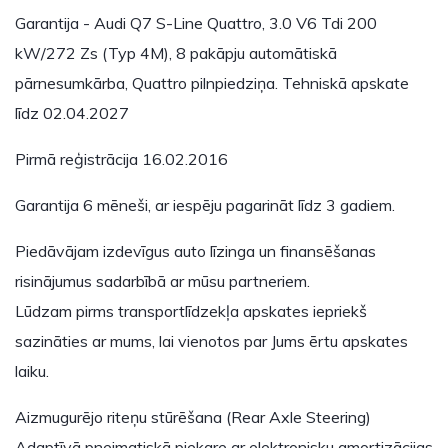
Garantija - Audi Q7 S-Line Quattro, 3.0 V6 Tdi 200
kW/272 Zs (Typ 4M), 8 pakāpju automātiskā
pārnesumkārba, Quattro pilnpiedziņa. Tehniskā apskate
līdz 02.04.2027
Pirmā reģistrācija 16.02.2016
Garantija 6 mēneši, ar iespēju pagarināt līdz 3 gadiem.
Piedāvājam izdevīgus auto līzinga un finansēšanas
risinājumus sadarbībā ar mūsu partneriem.
Lūdzam pirms transportlīdzekļa apskates iepriekš
sazināties ar mums, lai vienotos par Jums ērtu apskates
laiku.
Aizmugurējo riteņu stūrēšana (Rear Axle Steering)
Adaptīvā pneimatiskā piekare ar elektronisku amortizācijas