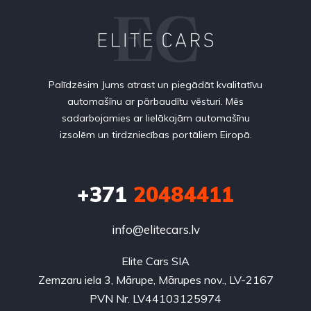
Palīdzēsim Jums atrast un piegādāt kvalitatīvu
automašīnu ar pārbaudītu vēsturi. Mēs
sadarbojamies ar lielākajām automašīnu
izsolēm un tirdzniecības portāliem Eiropā.
+371
20484411
info@elitecars.lv
Elite Cars SIA
Zemzaru iela 3, Mārupe, Mārupes nov., LV-2167
PVN Nr. LV44103125974