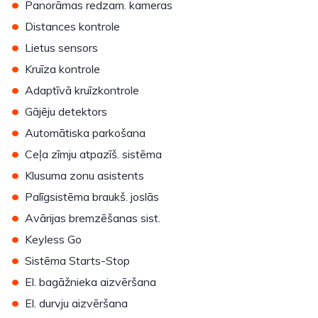
•
Panorāmas redzam. kameras
•
Distances kontrole
•
Lietus sensors
•
Kruīza kontrole
•
Adaptīvā kruīzkontrole
•
Gājēju detektors
•
Automātiska parkošana
•
Ceļa zīmju atpazīš. sistēma
•
Klusuma zonu asistents
•
Palīgsistēma braukš. joslās
•
Avārijas bremzēšanas sist.
•
Keyless Go
•
Sistēma Starts-Stop
•
El. bagāžnieka aizvēršana
•
El. durvju aizvēršana