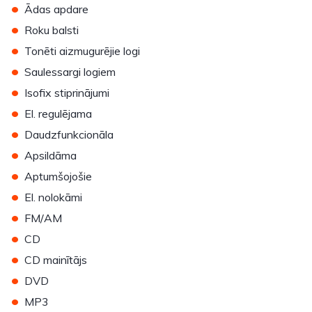
•
Ādas apdare
•
Roku balsti
•
Tonēti aizmugurējie logi
•
Saulessargi logiem
•
Isofix stiprinājumi
•
El. regulējama
•
Daudzfunkcionāla
•
Apsildāma
•
Aptumšojošie
•
El. nolokāmi
•
FM/AM
•
CD
•
CD mainītājs
•
DVD
•
MP3