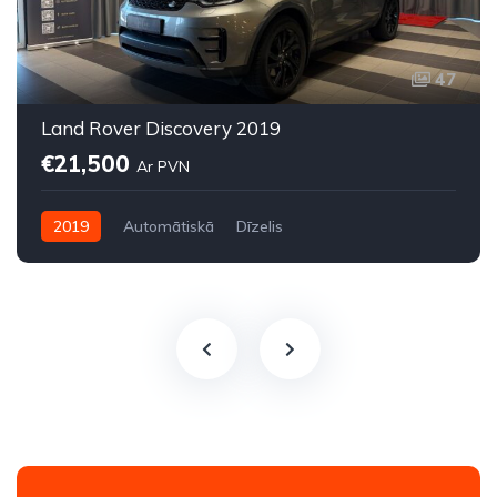
47
Land Rover Discovery 2019
€21,500
Ar PVN
2019
Automātiskā
Dīzelis
Pilnpiedziņa (AWD/4WD)