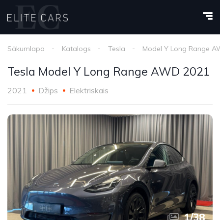
Sākumlapa
Katalogs
Tesla
Model Y Long Range 
Tesla Model Y Long Range AWD 2021
2021
Džips
Elektriskais
1
/
38