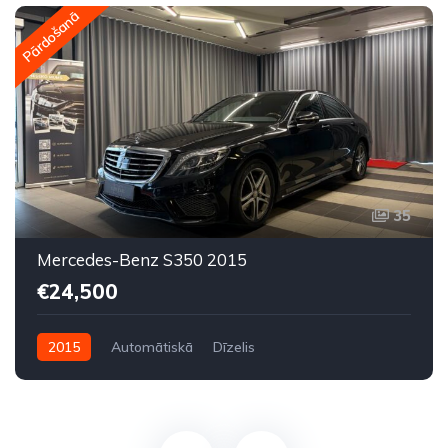
Pārdošanā
35
Mercedes-Benz S350 2015
€24,500
2015
Automātiskā
Dīzelis
Aizmugures piedziņa