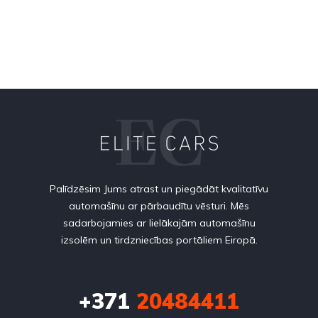
Palīdzēsim Jums atrast un piegādāt kvalitatīvu
automašīnu ar pārbaudītu vēsturi. Mēs
sadarbojamies ar lielākajām automašīnu
izsolēm un tirdzniecības portāliem Eiropā.
+371
20484411