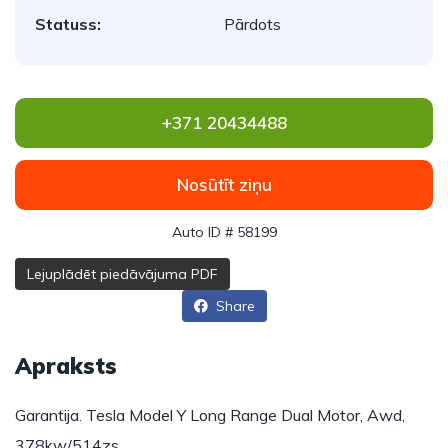
Statuss:
Pārdots
+371 20434488
Nosūtīt ziņu
Auto ID # 58199
Lejuplādēt piedāvājuma PDF
Share
Apraksts
Garantija. Tesla Model Y Long Range Dual Motor, Awd,
378kw/514zs.