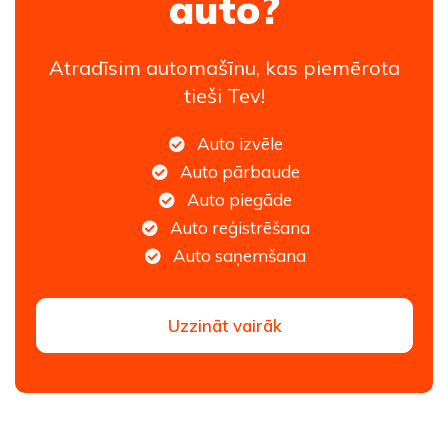
auto?
Atradīsim automašīnu, kas piemērota
tieši Tev!
Auto izvēle
Auto pārbaude
Auto piegāde
Auto reģistrēšana
Auto saņemšana
Uzzināt vairāk