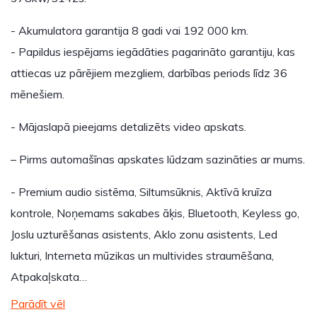
- Akumulatora garantija 8 gadi vai 192 000 km.
- Papildus iespējams iegādāties pagarināto garantiju, kas
attiecas uz pārējiem mezgliem, darbības periods līdz 36
mēnešiem.
- Mājaslapā pieejams detalizēts video apskats.
– Pirms automašīnas apskates lūdzam sazināties ar mums.
- Premium audio sistēma, Siltumsūknis, Aktīvā kruīza
kontrole, Noņemams sakabes āķis, Bluetooth, Keyless go,
Joslu uzturēšanas asistents, Aklo zonu asistents, Led
lukturi, Interneta mūzikas un multivides straumēšana,
Atpakaļskata…
Parādīt vēl