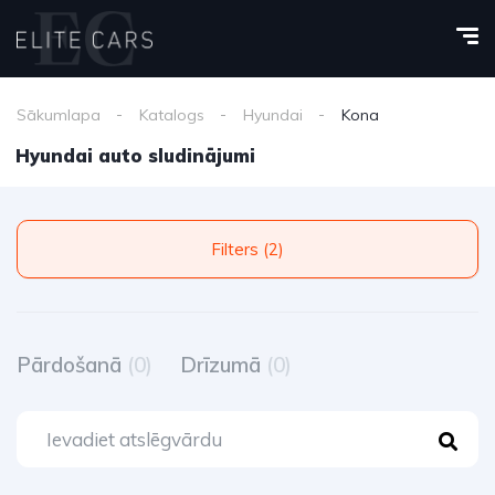
Sākumlapa
Katalogs
Hyundai
Kona
Hyundai auto sludinājumi
Filters (2)
Pārdošanā
(0)
Drīzumā
(0)