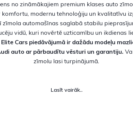
viens no zināmākajiem premium klases auto zīmo
r komfortu, modernu tehnoloģiju un kvalitatīvu iz
šī zīmola automašīnas saglabā stabilu pieprasīju
cēju vidū, kuri novērtē uzticamību un ikdienas l
.
Elite Cars piedāvājumā ir dažādu modeļu
mazli
 Audi auto
ar pārbaudītu vēsturi un garantiju.
Vai
zīmolu lasi turpinājumā.
Lasīt vairāk..