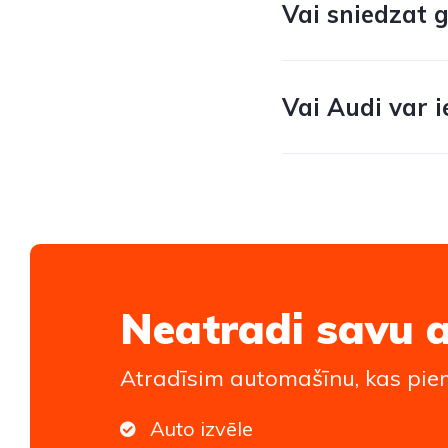
Vai sniedzat 
Vai Audi var i
Neatradi savu 
Atradīsim automašīnu, kas piem
Auto izvēle