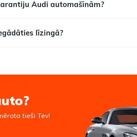
garantiju Audi automašīnām?
egādāties līzingā?
auto?
ērota tieši Tev!