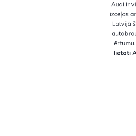
Audi ir 
izceļas a
Latvijā 
autobrau
ērtumu
lietoti