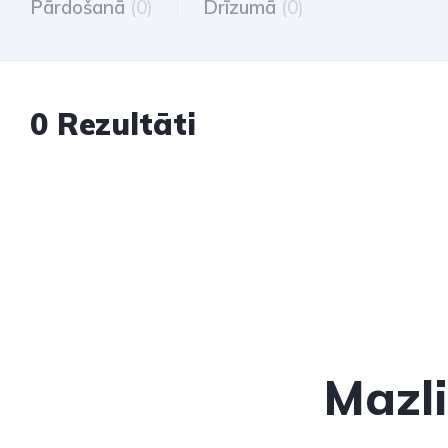
Pārdošanā
(0)
Drīzumā
(0)
0 Rezultāti
Mazli