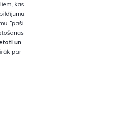
liem, kas
pildījumu.
mu, īpaši
ietošanas
etoti
un
rāk par