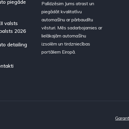
to piegāde
Palīdzēsim Jums atrast un
piegādāt kvalitatīvu
automašīnu ar pārbaudītu
II valsts
vēsturi. Mēs sadarbojamies ar
balsts 2026
lielākajām automašīnu
izsolēm un tirdzniecības
to detailing
portāliem Eiropā.
ntakti
Garant