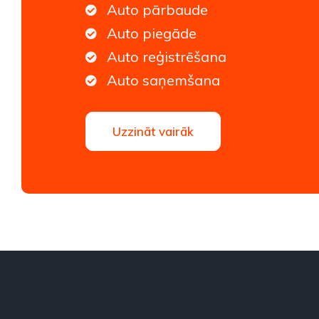
Auto pārbaude
Auto piegāde
Auto reģistrēšana
Auto saņemšana
Uzzināt vairāk