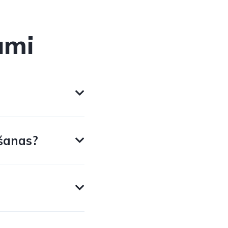
umi
šanas?