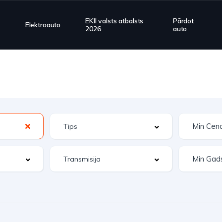
EKII valsts atbalsts
Pārdot
Elektroauto
2026
auto