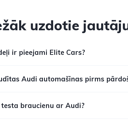
ežāk uzdotie jautāj
ļi ir pieejami Elite Cars?
udītas Audi automašīnas pirms pārdo
 testa braucienu ar Audi?