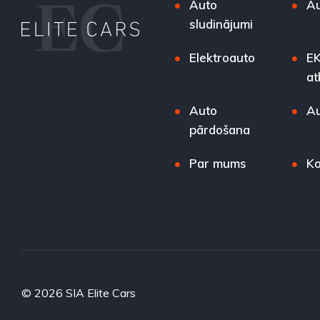
Auto
Au
sludinājumi
Elektroauto
EK
at
Auto
Au
pārdošana
Par mums
Ko
© 2026 SIA Elite Cars