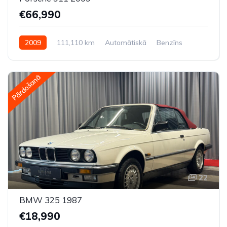
€66,990
2009
111,110 km
Automātiskā
Benzīns
Pilnpiedziņa (AWD/4WD)
Pārdošanā
22
BMW 325 1987
€18,990