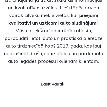
un kvalitatīvas izvēles. Tieši tāpēc arvien
vairāk cilvēku meklē vietas, kur
pieejami
kvalitatīvi un uzticami
auto sludinājumi
.
Mūsu priekšrocība ir rūpīgi atlasīti,
pārbaudīti lietoti auto un praktiska pieredze
auto tirdzniecībā kopš 2019. gada, kas ļauj
nodrošināt drošu, caurspīdīgu un pārdomātu
auto iegādes procesu ikvienam klientam.
Lasīt vairāk..