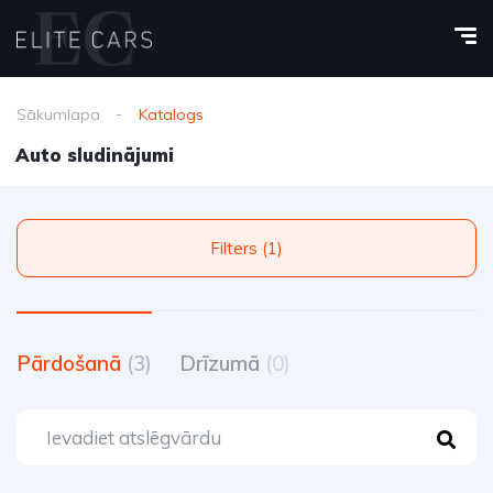
Sākumlapa
Katalogs
Auto sludinājumi
Filters (1)
Pārdošanā
(3)
Drīzumā
(0)