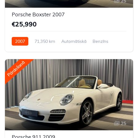
25
Porsche Boxster 2007
€25,990
2007
71,350 km
Automātiskā
Benzīns
Aizmugures piedziņa
Pārdošanā
25
Porsche 911 2009