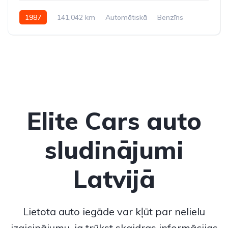
1987
141,042 km
Automātiskā
Benzīns
Aizmugures piedziņa
Elite Cars auto
sludinājumi
Latvijā
Lietota auto iegāde var kļūt par nelielu
izaicinājumu, ja trūkst skaidras informācijas