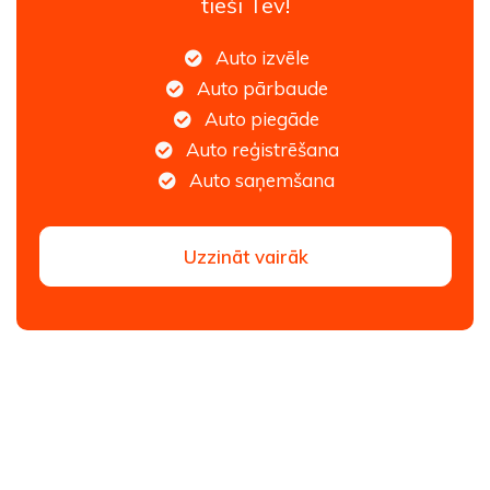
tieši Tev!
Auto izvēle
Auto pārbaude
Auto piegāde
Auto reģistrēšana
Auto saņemšana
Uzzināt vairāk