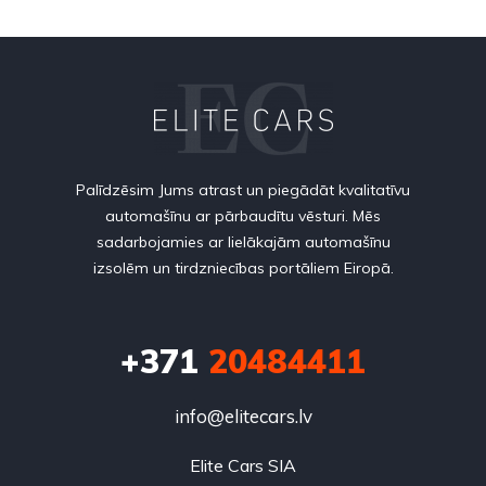
Palīdzēsim Jums atrast un piegādāt kvalitatīvu
automašīnu ar pārbaudītu vēsturi. Mēs
sadarbojamies ar lielākajām automašīnu
izsolēm un tirdzniecības portāliem Eiropā.
+371
20484411
info@elitecars.lv
Elite Cars SIA