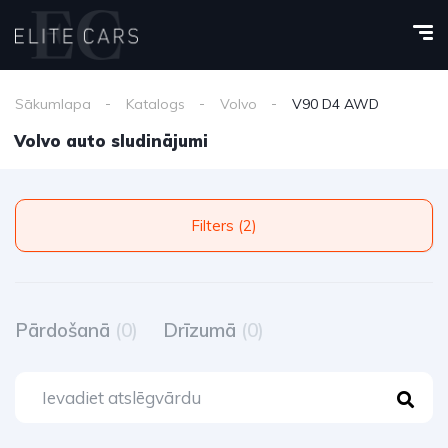
Sākumlapa
Katalogs
Volvo
V90 D4 AWD
Volvo auto sludinājumi
Filters (2)
Pārdošanā
(0)
Drīzumā
(0)