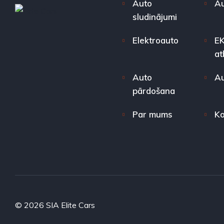
Auto
Au
sludinājumi
Elektroauto
EK
at
Auto
Au
pārdošana
Par mums
Ko
© 2026 SIA Elite Cars