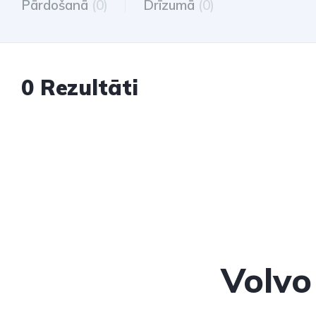
Pārdošanā
(0)
Drīzumā
(0)
0 Rezultāti
Volvo 