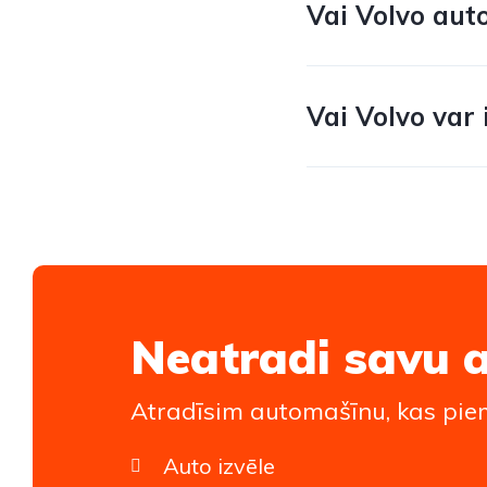
Vai Volvo auto
Vai Volvo var 
Neatradi savu 
Atradīsim automašīnu, kas piem
Auto izvēle