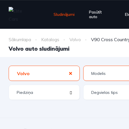
Pasūtīt
Sludinājumi
El
auto
Sākumlapa
Katalogs
Volvo
V90 Cross Countr
Volvo auto sludinājumi
Volvo