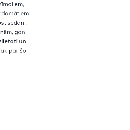
zīmoliem,
pārdomātiem
st sedani,
menēm, gan
lietoti un
āk par šo