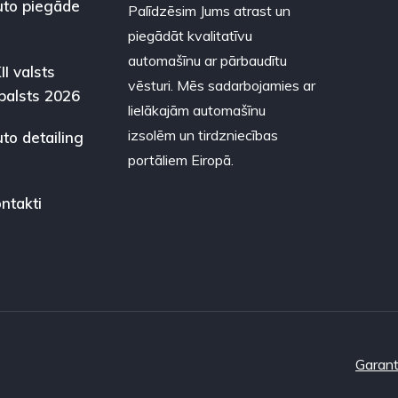
to piegāde
Palīdzēsim Jums atrast un
piegādāt kvalitatīvu
automašīnu ar pārbaudītu
II valsts
vēsturi. Mēs sadarbojamies ar
balsts 2026
lielākajām automašīnu
izsolēm un tirdzniecības
to detailing
portāliem Eiropā.
ntakti
Garant