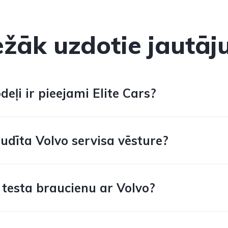
ežāk uzdotie jautāj
eļi ir pieejami Elite Cars?
udīta Volvo servisa vēsture?
 testa braucienu ar Volvo?