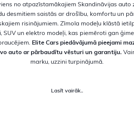
 viens no atpazīstamākajiem Skandināvijas auto 
du desmitiem saistās ar drošību, komfortu un 
skajiem risinājumiem. Zīmola modeļu klāstā ietilp
i, SUV un elektro modeļi, kas piemēroti gan ģi
braucējiem.
Elite Cars piedāvājumā pieejami
maz
olvo auto
ar pārbaudītu vēsturi un garantiju.
Vair
marku, uzzini turpinājumā.
Lasīt vairāk..