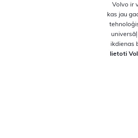
Volvo
ir
kas jau ga
tehnoloģi
universāļ
ikdienas 
lietoti V