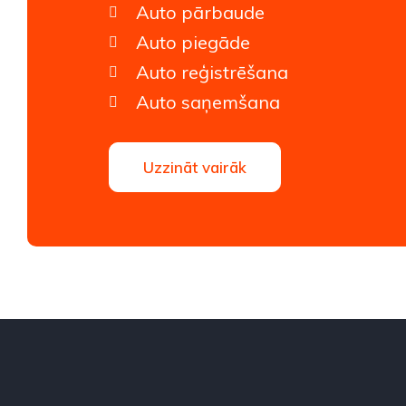
Auto pārbaude
Auto piegāde
Auto reģistrēšana
Auto saņemšana
Uzzināt vairāk