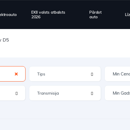
EKII valsts atbalsts
Pārdot
ektroauto
Lī
2026
auto
y D5