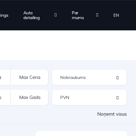
Auto
Par
zings
EN
detailing
mums
Noņemt visus