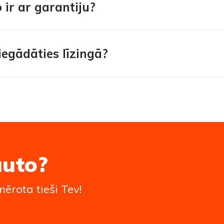
 ir ar garantiju?
iegādāties līzingā?
auto?
ērota tieši Tev!