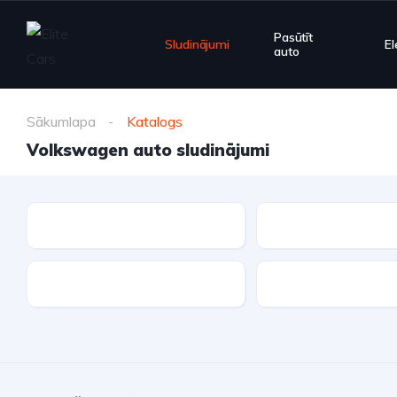
Pasūtīt
Sludinājumi
El
auto
Sākumlapa
Katalogs
Volkswagen auto sludinājumi
Marka
Modelis
Piedziņa
Degvielas tips