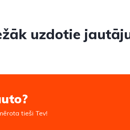
ežāk uzdotie jautāj
auto?
ērota tieši Tev!