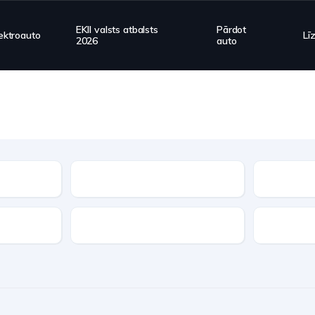
EKII valsts atbalsts
Pārdot
ektroauto
Lī
2026
auto
Tips
Transmisija