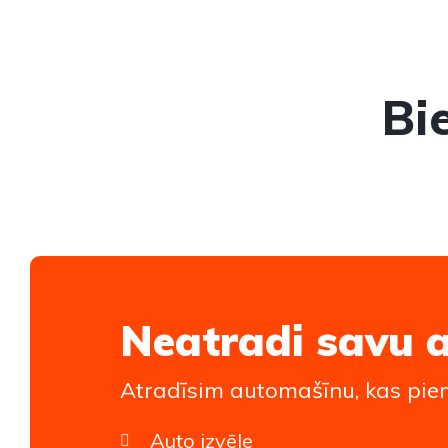
Bi
Neatradi savu 
Atradīsim automašīnu, kas piem
Auto izvēle