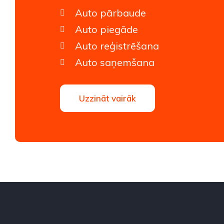
Auto pārbaude
Auto piegāde
Auto reģistrēšana
Auto saņemšana
Uzzināt vairāk