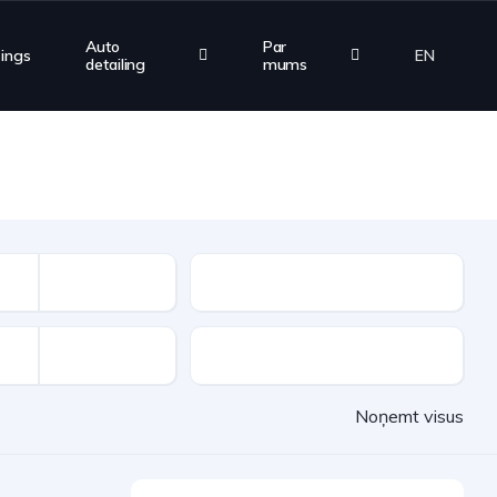
Auto
Par
zings
EN
detailing
mums
Nobraukums
PVN
Noņemt visus