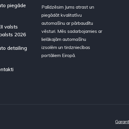
to piegāde
Palīdzēsim Jums atrast un
piegādāt kvalitatīvu
automašīnu ar pārbaudītu
II valsts
vēsturi. Mēs sadarbojamies ar
balsts 2026
lielākajām automašīnu
izsolēm un tirdzniecības
to detailing
portāliem Eiropā.
ntakti
Garant