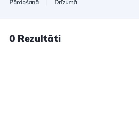
Pārdošanā
Drīzumā
0
Rezultāti