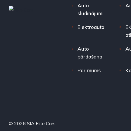
Auto
Au
sludinājumi
Elektroauto
EK
at
Auto
Au
pārdošana
Par mums
Ko
© 2026 SIA Elite Cars