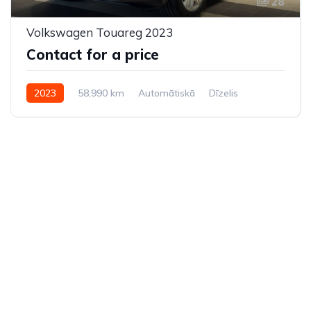
28
Volkswagen Touareg 2023
Contact for a price
2023
58,990 km
Automātiskā
Dīzelis
Pilnpiedziņa (AWD/4WD)