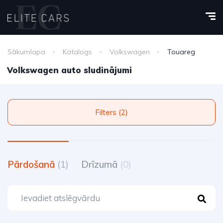
Sākumlapa
Katalogs
Volkswagen
Touareg
Volkswagen auto sludinājumi
Filters (2)
Pārdošanā
(1)
Drīzumā
(0)