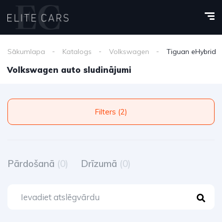
Sākumlapa
Katalogs
Volkswagen
Tiguan eHybrid
Volkswagen auto sludinājumi
Filters (2)
Pārdošanā
(0)
Drīzumā
(0)