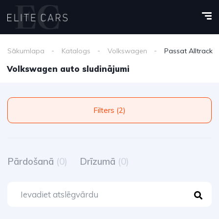
Sākumlapa
Katalogs
Volkswagen
Passat Alltrack
Volkswagen auto sludinājumi
Filters (2)
Pārdošanā
(0)
Drīzumā
(0)