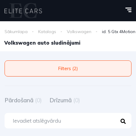
Sākumlapa
Katalogs
Volkswagen
id. 5 Gtx 4Motion
Volkswagen auto sludinājumi
Filters (2)
Pārdošanā
(0)
Drīzumā
(0)