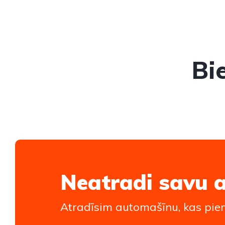
Bi
Neatradi savu 
Atradīsim automašīnu, kas piem