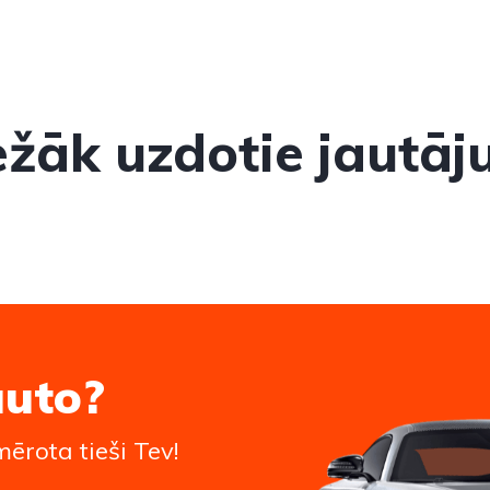
ežāk uzdotie jautāj
auto?
ērota tieši Tev!