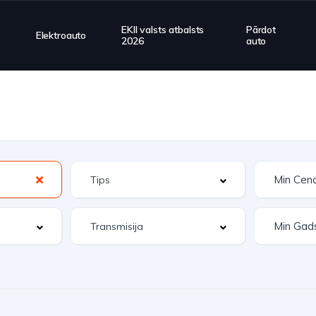
EKII valsts atbalsts
Pārdot
Elektroauto
2026
auto