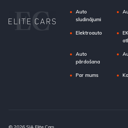
Auto
Au
sludinājumi
Elektroauto
EK
at
Auto
Au
pārdošana
Par mums
Ko
© 2026 SIA Elite Cars