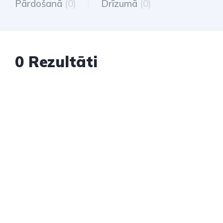
Pārdošanā
(0)
Drīzumā
(0)
0 Rezultāti