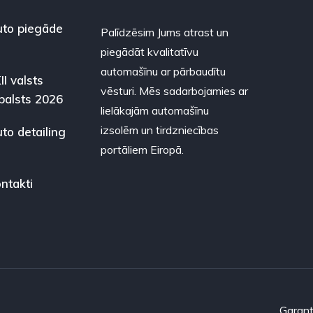
to piegāde
Palīdzēsim Jums atrast un
piegādāt kvalitatīvu
automašīnu ar pārbaudītu
II valsts
vēsturi. Mēs sadarbojamies ar
balsts 2026
lielākajām automašīnu
izsolēm un tirdzniecības
to detailing
portāliem Eiropā.
ntakti
Garant