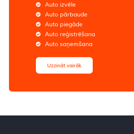
Auto izvēle
Auto pārbaude
Auto piegāde
Auto reģistrēšana
Auto saņemšana
Uzzināt vairāk