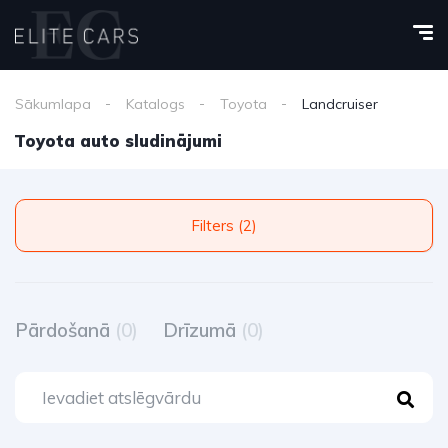
Sākumlapa
Katalogs
Toyota
Landcruiser
Toyota auto sludinājumi
Filters (2)
Pārdošanā
(0)
Drīzumā
(0)