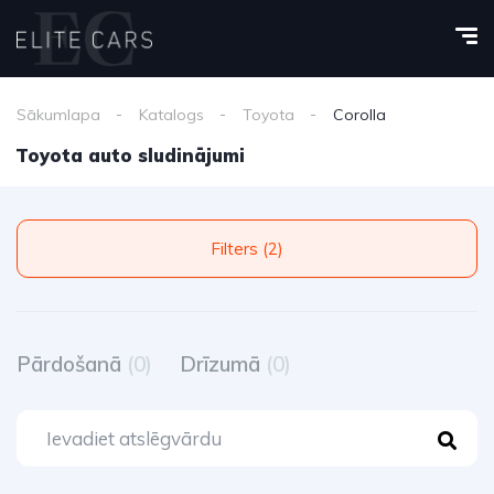
Sākumlapa
Katalogs
Toyota
Corolla
Toyota auto sludinājumi
Filters (2)
Pārdošanā
(0)
Drīzumā
(0)