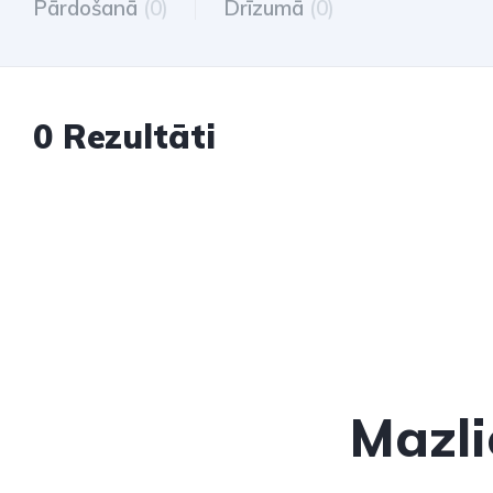
Pārdošanā
(0)
Drīzumā
(0)
0 Rezultāti
Mazli