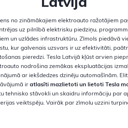
Latvijā
viens no zināmākajiem elektroauto ražotājiem pa
trējas uz pilnībā elektrisku piedziņu, program
iem un uzlādes infrastruktūru. Zīmols piedāvā v
tu, kur galvenais uzsvars ir uz efektivitāti, paā
ietošanas pieredzi. Tesla Latvijā kļūst arvien piepr
troauto nodrošina zemākas ekspluatācijas izm
inājumā ar iekšdedzes dzinēju automašīnām. Eli
āvājumā ir
atlasīti mazlietoti un lietoti Tesla m
u tehnisko stāvokli un skaidru informāciju par 
erijas veiktspēju. Vairāk par zīmolu uzzini turpi