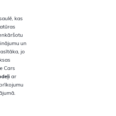
saulē, kas
matūras
ienkāršotu
trinājumu un
asītāka, jo
aksas
te Cars
odeļi
ar
aprīkojumu
nājumā.