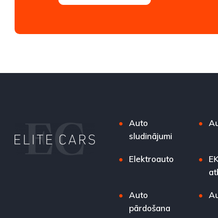
Auto
Au
sludinājumi
Elektroauto
EK
at
Auto
Au
pārdošana