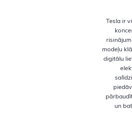
Tesla ir 
koncen
risinājum
modeļu klās
digitālu l
elek
salīdz
piedāv
pārbaudīt
un bat