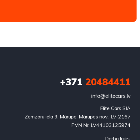
+371
20484411
info@elitecars.lv
Elite Cars SIA
Zemzaru iela 3, Mārupe, Mārupes nov., LV-2167
PVN Nr. LV44103125974
Darba laiks: