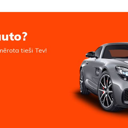
auto?
ērota tieši Tev!