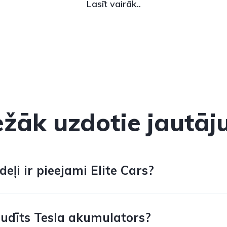
Lasīt vairāk..
ežāk uzdotie jautāj
eļi ir pieejami Elite Cars?
audīts Tesla akumulators?