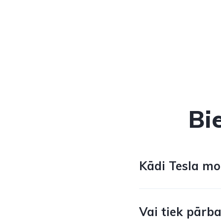
Bi
Kādi Tesla mod
Vai tiek pārb