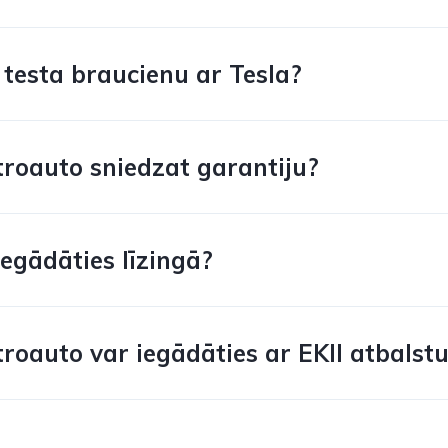
 testa braucienu ar Tesla?
troauto sniedzat garantiju?
iegādāties līzingā?
troauto var iegādāties ar EKII atbalst