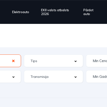
EKII valsts atbalsts
Pārdot
Elektroauto
2026
auto