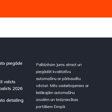
to piegāde
Palīdzēsim Jums atrast un
piegādāt kvalitatīvu
automašīnu ar pārbaudītu
II valsts
vēsturi. Mēs sadarbojamies ar
balsts 2026
lielākajām automašīnu
izsolēm un tirdzniecības
to detailing
portāliem Eiropā.