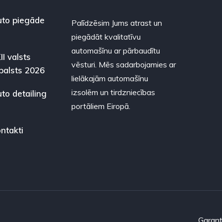
to piegāde
Palīdzēsim Jums atrast un
piegādāt kvalitatīvu
automašīnu ar pārbaudītu
II valsts
vēsturi. Mēs sadarbojamies ar
balsts 2026
lielākajām automašīnu
izsolēm un tirdzniecības
to detailing
portāliem Eiropā.
ntakti
Garant