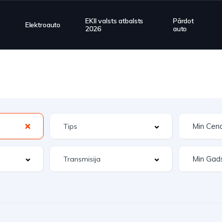
EKII valsts atbalsts
Pārdot
Elektroauto
2026
auto