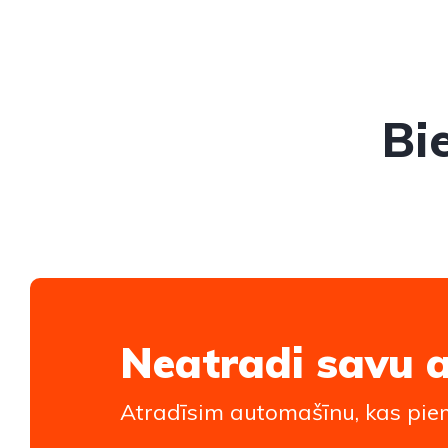
Bi
Neatradi savu 
Atradīsim automašīnu, kas piem