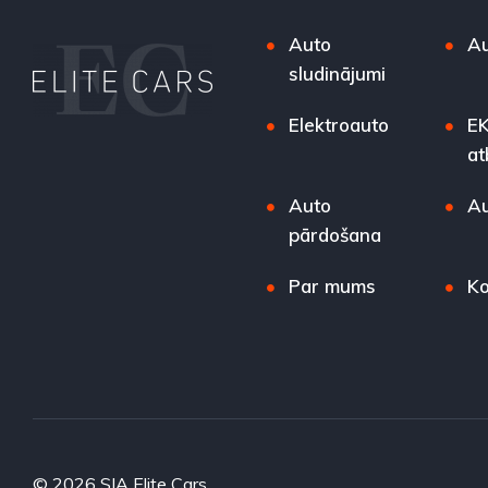
Auto
Au
sludinājumi
Elektroauto
EK
at
Auto
Au
pārdošana
Par mums
Ko
© 2026 SIA Elite Cars