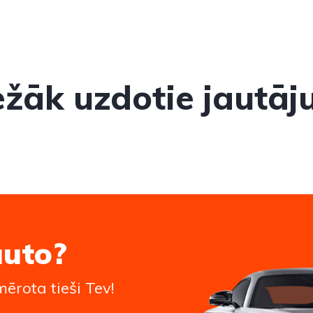
ežāk uzdotie jautāj
auto?
ērota tieši Tev!