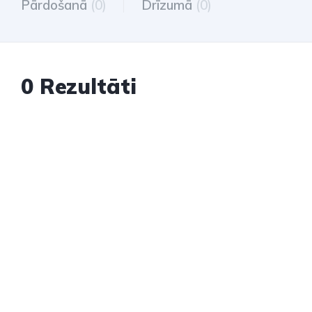
Pārdošanā
(0)
Drīzumā
(0)
0 Rezultāti