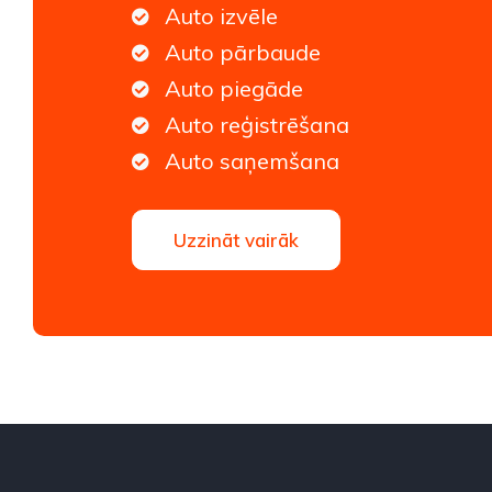
Auto izvēle
Auto pārbaude
Auto piegāde
Auto reģistrēšana
Auto saņemšana
Uzzināt vairāk