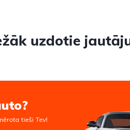
ežāk uzdotie jautāj
auto?
ērota tieši Tev!