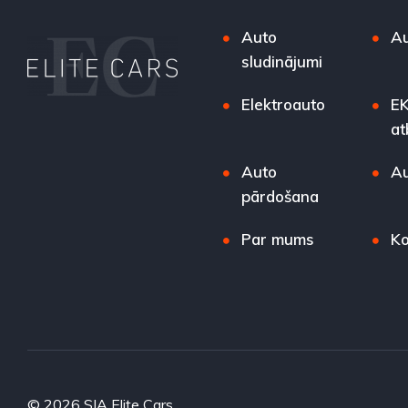
Auto
Au
sludinājumi
Elektroauto
EK
at
Auto
Au
pārdošana
Par mums
Ko
© 2026 SIA Elite Cars