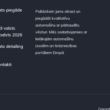
to piegāde
Palīdzēsim Jums atrast un
piegādāt kvalitatīvu
automašīnu ar pārbaudītu
II valsts
vēsturi. Mēs sadarbojamies ar
balsts 2026
lielākajām automašīnu
izsolēm un tirdzniecības
to detailing
portāliem Eiropā.
ntakti
Garant