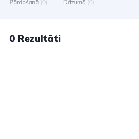
Pārdošanā
(0)
Drīzumā
(0)
0 Rezultāti