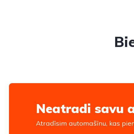
Bi
Neatradi savu 
Atradīsim automašīnu, kas piem