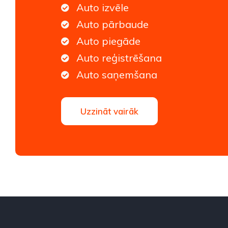
Auto izvēle
Auto pārbaude
Auto piegāde
Auto reģistrēšana
Auto saņemšana
Uzzināt vairāk