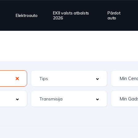
EKII valsts atbalsts
Pārdot
Elektroauto
2026
auto