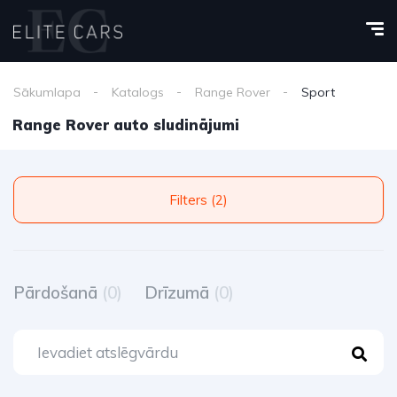
Sākumlapa
Katalogs
Range Rover
Sport
Range Rover auto sludinājumi
Filters (2)
Pārdošanā
(0)
Drīzumā
(0)