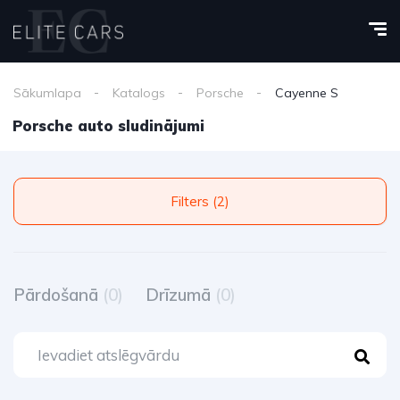
Sākumlapa
Katalogs
Porsche
Cayenne S
Porsche auto sludinājumi
Filters (2)
Pārdošanā
(0)
Drīzumā
(0)