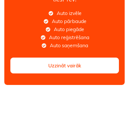
Auto izvēle
Auto pārbaude
Auto piegāde
Auto reģistrēšana
Auto saņemšana
Uzzināt vairāk