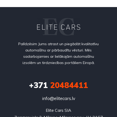
Palīdzēsim Jums atrast un piegādāt kvalitatīvu
automašīnu ar pārbaudītu vēsturi. Mēs
sadarbojamies ar lielākajām automašīnu
izsolēm un tirdzniecības portāliem Eiropā.
+371
20484411
info@elitecars.lv
Elite Cars SIA