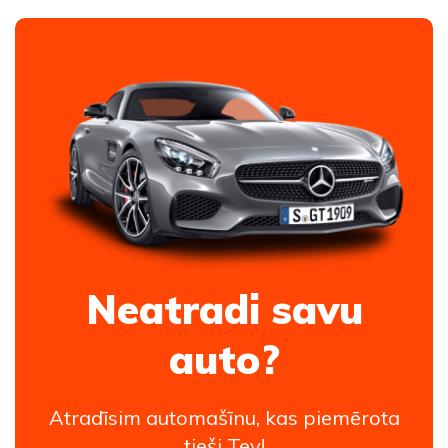
Neatradi savu
auto?
Atradīsim automašīnu, kas piemērota
tieši Tev!