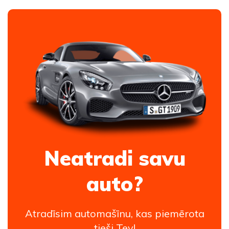
Neatradi savu
auto?
Atradīsim automašīnu, kas piemērota
tieši Tev!