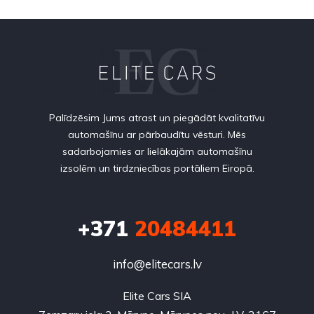
Palīdzēsim Jums atrast un piegādāt kvalitatīvu
automašīnu ar pārbaudītu vēsturi. Mēs
sadarbojamies ar lielākajām automašīnu
izsolēm un tirdzniecības portāliem Eiropā.
+371
20484411
info@elitecars.lv
Elite Cars SIA