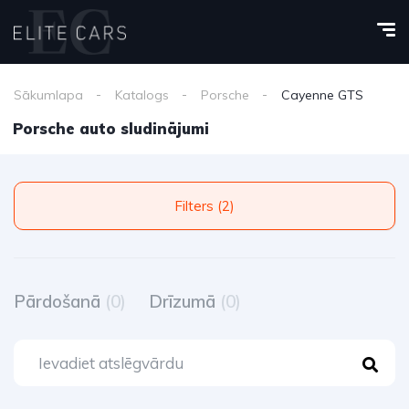
Sākumlapa
Katalogs
Porsche
Cayenne GTS
Porsche auto sludinājumi
Filters (2)
Pārdošanā
(0)
Drīzumā
(0)