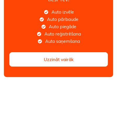
Auto izvēle
Auto pārbaude
Auto piegāde
Auto reģistrēšana
Auto saņemšana
Uzzināt vairāk