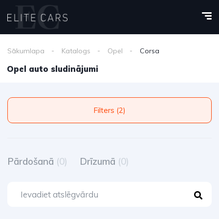
Sākumlapa
Katalogs
Opel
Corsa
Opel auto sludinājumi
Filters (2)
Pārdošanā
(0)
Drīzumā
(0)