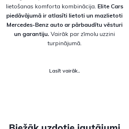
lietošanas komforta kombinācija.
Elite Cars
piedāvājumā ir atlasīti
lietoti
un
mazlietoti
Mercedes-Benz
auto ar pārbaudītu vēsturi
un garantiju.
Vairāk par zīmolu uzzini
turpinājumā.
Lasīt vairāk..
Biežāk uzdotie jautājumi