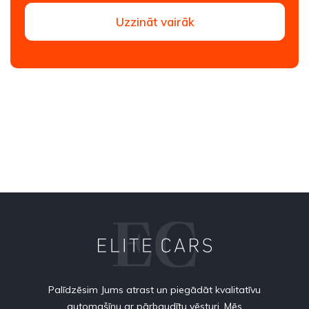
Uzzināt vairāk
Palīdzēsim Jums atrast un piegādāt kvalitatīvu
automašīnu ar pārbaudītu vēsturi. Mēs