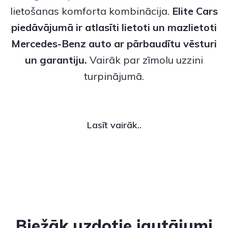
lietošanas komforta kombinācija.
Elite Cars
piedāvājumā ir atlasīti
lietoti
un
mazlietoti
Mercedes-Benz
auto ar pārbaudītu vēsturi
un garantiju.
Vairāk par zīmolu uzzini
turpinājumā.
Lasīt vairāk..
Biežāk uzdotie jautājumi