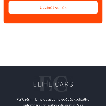
Uzzināt vairāk
Palīdzēsim Jums atrast un piegādāt kvalitatīvu
automašīnu ar pārbaudītu vēsturi. Mēs