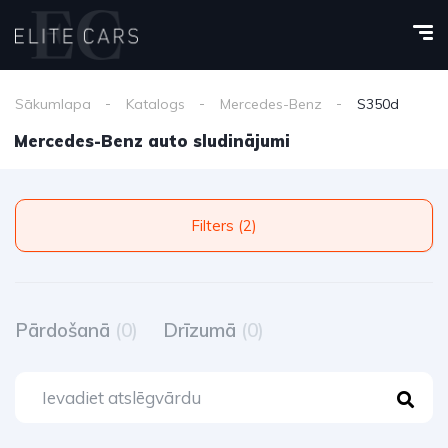
Sākumlapa
Katalogs
Mercedes-Benz
S350d
Mercedes-Benz auto sludinājumi
Filters (2)
Pārdošanā
(0)
Drīzumā
(0)