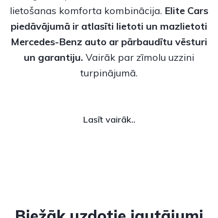
lietošanas komforta kombinācija.
Elite Cars
piedāvājumā ir atlasīti
lietoti
un
mazlietoti
Mercedes-Benz
auto ar pārbaudītu vēsturi
un garantiju.
Vairāk par zīmolu uzzini
turpinājumā.
Lasīt vairāk..
Biežāk uzdotie jautājumi