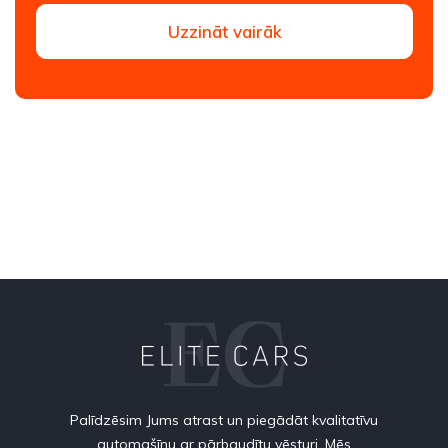
Uzzināt vairāk
Palīdzēsim Jums atrast un piegādāt kvalitatīvu
automašīnu ar pārbaudītu vēsturi. Mēs