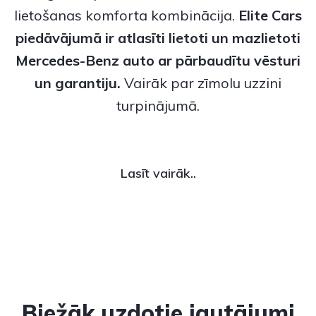
lietošanas komforta kombinācija.
Elite Cars
piedāvājumā ir atlasīti
lietoti
un
mazlietoti
Mercedes-Benz
auto ar pārbaudītu vēsturi
un garantiju.
Vairāk par zīmolu uzzini
turpinājumā.
Lasīt vairāk..
Biežāk uzdotie jautājumi