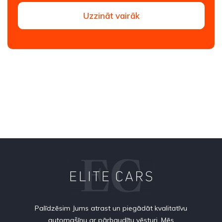
Uzzināt vairāk
Palīdzēsim Jums atrast un piegādāt kvalitatīvu
automašīnu ar pārbaudītu vēsturi. Mēs