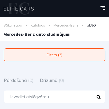
Sākumlapa
Katalogs
Mercedes-Benz
gl350
Mercedes-Benz auto sludinājumi
Filters (2)
Pārdošanā
(0)
Drīzumā
(0)