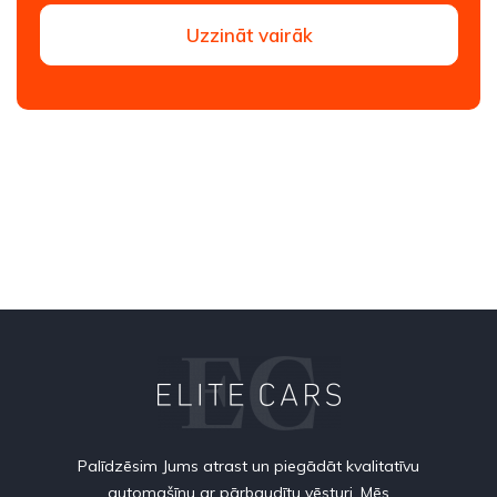
Uzzināt vairāk
Palīdzēsim Jums atrast un piegādāt kvalitatīvu
automašīnu ar pārbaudītu vēsturi. Mēs