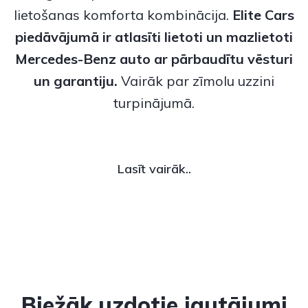
lietošanas komforta kombinācija.
Elite Cars
piedāvājumā ir atlasīti
lietoti
un
mazlietoti
Mercedes-Benz
auto ar pārbaudītu vēsturi
un garantiju.
Vairāk par zīmolu uzzini
turpinājumā.
Lasīt vairāk..
Biežāk uzdotie jautājumi