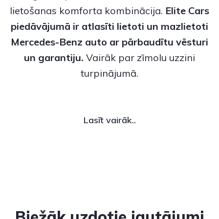
lietošanas komforta kombinācija.
Elite Cars
piedāvājumā ir atlasīti
lietoti
un
mazlietoti
Mercedes-Benz
auto ar pārbaudītu vēsturi
un garantiju.
Vairāk par zīmolu uzzini
turpinājumā.
Lasīt vairāk..
Biežāk uzdotie jautājumi