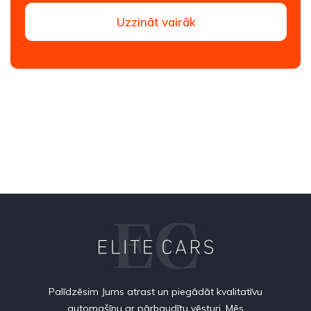
Uzzināt vairāk
Palīdzēsim Jums atrast un piegādāt kvalitatīvu
automašīnu ar pārbaudītu vēsturi. Mēs