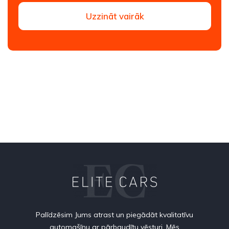
Uzzināt vairāk
Palīdzēsim Jums atrast un piegādāt kvalitatīvu
automašīnu ar pārbaudītu vēsturi. Mēs