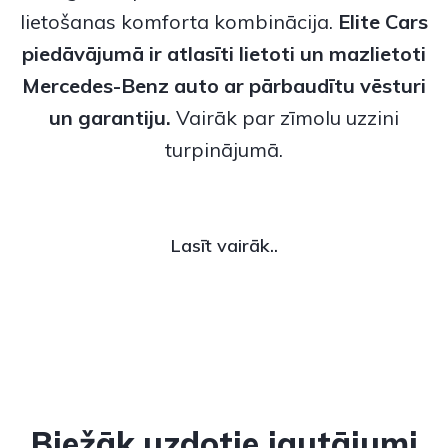
lietošanas komforta kombinācija.
Elite Cars
piedāvājumā ir atlasīti
lietoti
un
mazlietoti
Mercedes-Benz
auto ar pārbaudītu vēsturi
un garantiju.
Vairāk par zīmolu uzzini
turpinājumā.
Lasīt vairāk..
Biežāk uzdotie jautājumi