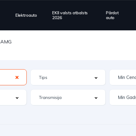
EKII valsts atbalsts
Pārdot
Elektroauto
2026
auto
 AMG