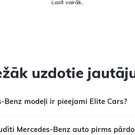
Lasīt vairāk..
ežāk uzdotie jautāj
-Benz modeļi ir pieejami Elite Cars?
udīti Mercedes-Benz auto pirms pārd