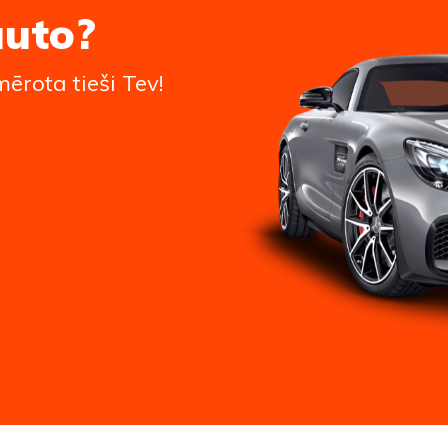
auto?
ērota tieši Tev!