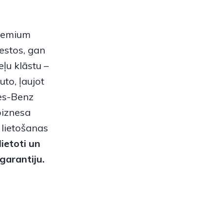
premium
estos, gan
ļu klāstu –
to, ļaujot
es-Benz
biznesa
 lietošanas
lietoti
un
garantiju.