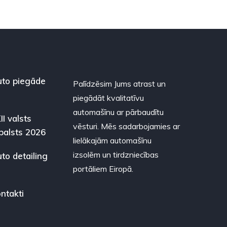
to piegāde
Palīdzēsim Jums atrast un
piegādāt kvalitatīvu
automašīnu ar pārbaudītu
II valsts
vēsturi. Mēs sadarbojamies ar
balsts 2026
lielākajām automašīnu
izsolēm un tirdzniecības
to detailing
portāliem Eiropā.
ntakti