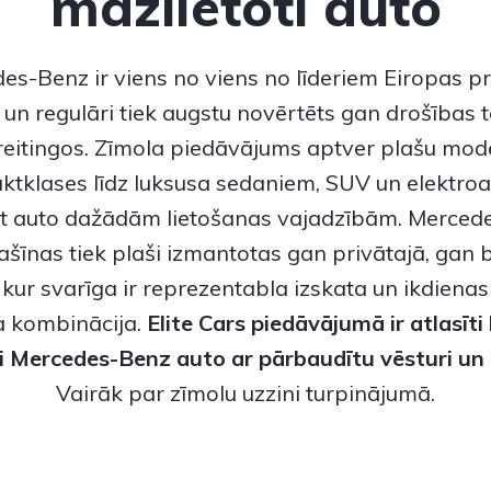
mazlietoti auto
des-Benz
ir viens no viens no līderiem Eiropas 
un regulāri tiek augstu novērtēts gan drošības t
 reitingos. Zīmola piedāvājums aptver plašu mode
tklases līdz luksusa sedaniem, SUV un elektroau
ot auto dažādām lietošanas vajadzībām.
Merced
šīnas tiek plaši izmantotas gan privātajā, gan 
kur svarīga ir reprezentabla izskata un ikdienas
 kombinācija.
Elite Cars piedāvājumā ir atlasīti
ti Mercedes-Benz
auto ar pārbaudītu vēsturi un 
Vairāk par zīmolu uzzini turpinājumā.