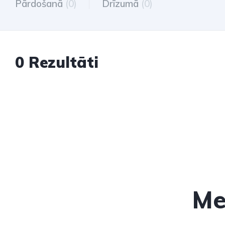
Pārdošanā
(0)
Drīzumā
(0)
0 Rezultāti
Me