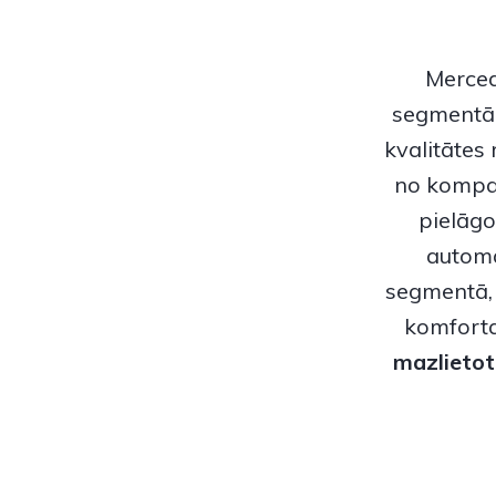
Merce
segmentā 
kvalitātes
no kompak
pielāg
automa
segmentā, 
komforta
mazlieto