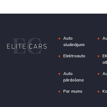
Auto
Au
sludinājumi
Elektroauto
EK
at
Auto
Au
pārdošana
Par mums
Ko