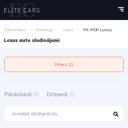
Sākumlapa
Katalogs
Lexus
RX 450h Luxury
Lexus auto sludinājumi
Filters (2)
Pārdošanā
(0)
Drīzumā
(0)