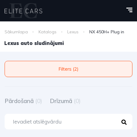
Sākumlapa
Katalogs
Lexus
NX 450H+ Plug in
Lexus auto sludinājumi
Filters (2)
Pārdošanā
(0)
Drīzumā
(0)