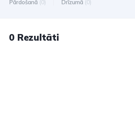
Pārdošanā
(0)
Drīzumā
(0)
0 Rezultāti