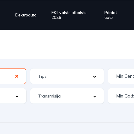
EKII valsts atbalsts
Pārdot
Elektroauto
2026
auto