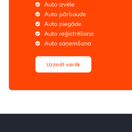
Auto izvēle
Auto pārbaude
Auto piegāde
Auto reģistrēšana
Auto saņemšana
Uzzināt vairāk