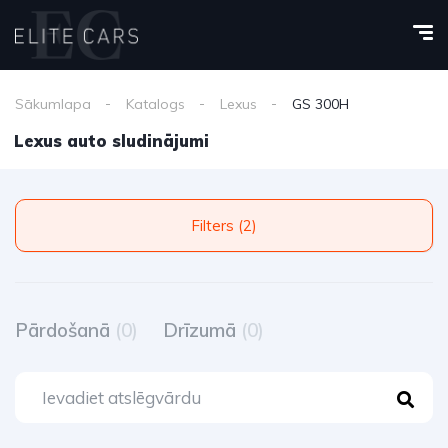
Sākumlapa
Katalogs
Lexus
GS 300H
Lexus auto sludinājumi
Filters (2)
Pārdošanā
(0)
Drīzumā
(0)