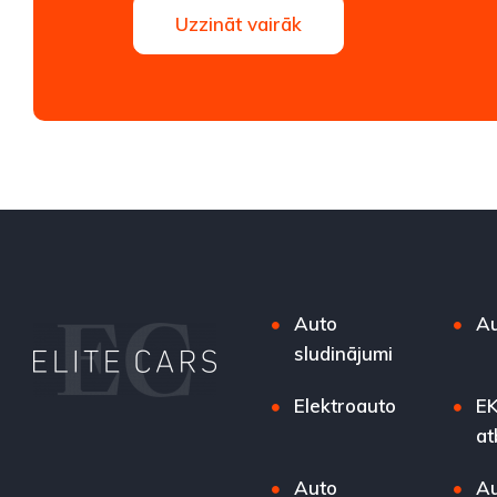
Uzzināt vairāk
Auto
Au
sludinājumi
Elektroauto
EK
at
Auto
Au