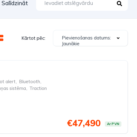
Salīdzināt
Pievienošanas datums:
Kārtot pēc:
Jaunākie
ot alert
,
Bluetooth
,
aņas sistēma
,
Traction
€47,490
Ar PVN