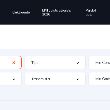
EKII valsts atbalsts
Pārdot
Elektroauto
2026
auto