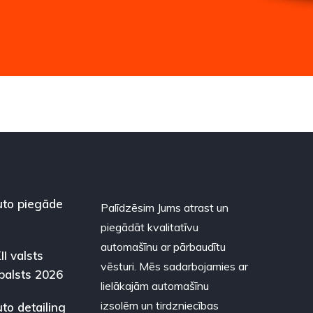
to piegāde
Palīdzēsim Jums atrast un
piegādāt kvalitatīvu
automašīnu ar pārbaudītu
II valsts
vēsturi. Mēs sadarbojamies ar
balsts 2026
lielākajām automašīnu
izsolēm un tirdzniecības
to detailing