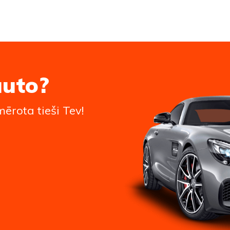
auto?
ērota tieši Tev!