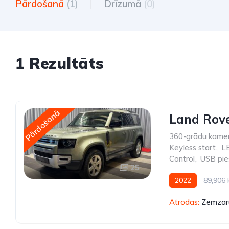
Pārdošanā
(1)
Drīzumā
(0)
1 Rezultāts
Pārdošanā
Land Rove
360-grādu kame
Keyless start
,
LE
Control
,
USB pie
25
2022
89,906
Atrodas:
Zemzaru