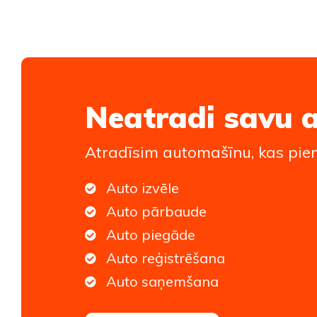
Neatradi savu 
Atradīsim automašīnu, kas piem
Auto izvēle
Auto pārbaude
Auto piegāde
Auto reģistrēšana
Auto saņemšana