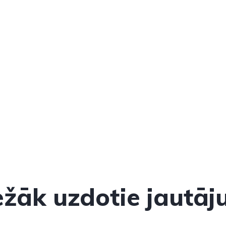
ežāk uzdotie jautāj