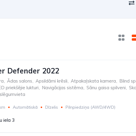
r Defender 2022
ra
,
Ādas salons
,
Apsildāmi krēsli
,
Atpakaļskata kamera
,
Blind sp
D priekšējie lukturi
,
Navigācijas sistēma
,
Sānu gaisa spilveni
,
Sk
slēgumvieta
 km
Automātiskā
Dīzelis
Pilnpiedziņa (AWD/4WD)
 iela 3