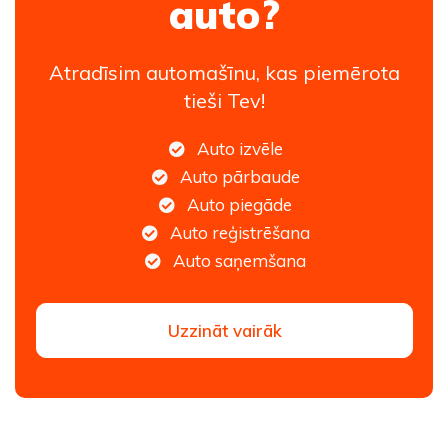
auto?
Atradīsim automašīnu, kas piemērota
tieši Tev!
Auto izvēle
Auto pārbaude
Auto piegāde
Auto reģistrēšana
Auto saņemšana
Uzzināt vairāk