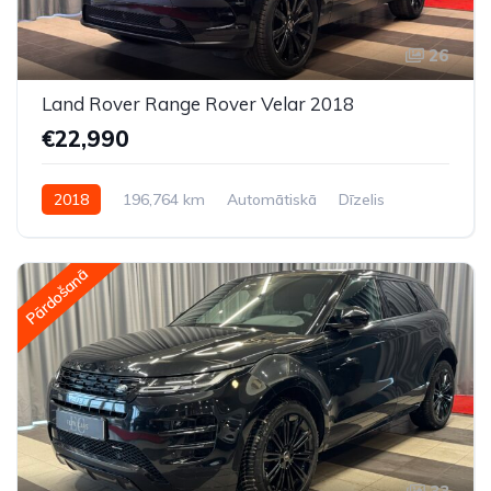
26
Land Rover Range Rover Velar 2018
€22,990
2018
196,764 km
Automātiskā
Dīzelis
Pilnpiedziņa (AWD/4WD)
Pārdošanā