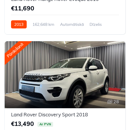
€11,690
2013
162,648 km
Automātiskā
Dīzelis
Pilnpiedziņa (AWD/4WD)
Pārdošanā
28
Land Rover Discovery Sport 2018
€13,490
Ar PVN