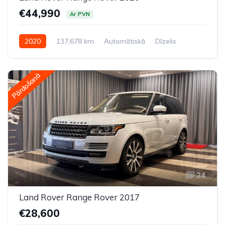
€44,990
Ar PVN
2020
137,678 km
Automātiskā
Dīzelis
Pilnpiedziņa (AWD/4WD)
Pārdošanā
24
Land Rover Range Rover 2017
€28,600