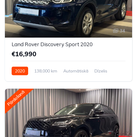
34
Land Rover Discovery Sport 2020
€16,990
2020
138,000 km
Automātiskā
Dīzelis
Pilnpiedziņa (AWD/4WD)
Pārdošanā