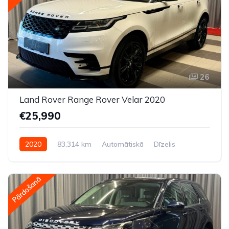
26
Land Rover Range Rover Velar 2020
€25,990
2020
83,314 km
Automātiskā
Dīzelis
Pilnpiedziņa (AWD/4WD)
Pārdošanā