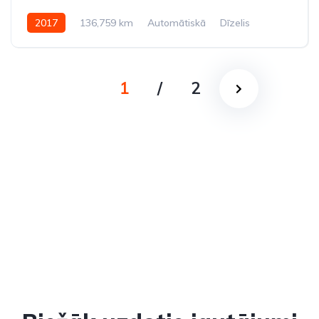
2017
136,759 km
Automātiskā
Dīzelis
Pilnpiedziņa (AWD/4WD)
1
/
2