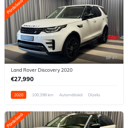
Pārdošanā
27
Land Rover Discovery 2020
€27,990
2020
100,398 km
Automātiskā
Dīzelis
Pilnpiedziņa (AWD/4WD)
Pārdošanā