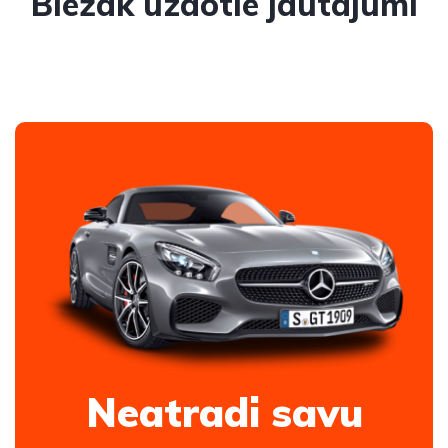
Biežāk uzdotie jautājumi
Neatradi savu