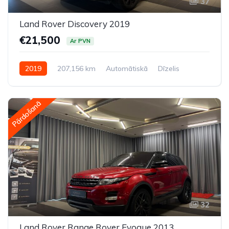
37
Land Rover Discovery 2019
€21,500
Ar PVN
2019
207,156 km
Automātiskā
Dīzelis
Pilnpiedziņa (AWD/4WD)
Pārdošanā
32
Land Rover Range Rover Evoque 2013