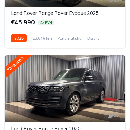
33
Land Rover Range Rover Evoque 2025
€45,990
Ar PVN
2025
13,646 km
Automātiskā
Dīzelis
Pilnpiedziņa (AWD/4WD)
Pārdošanā
27
Land Rover Range Rover 2020