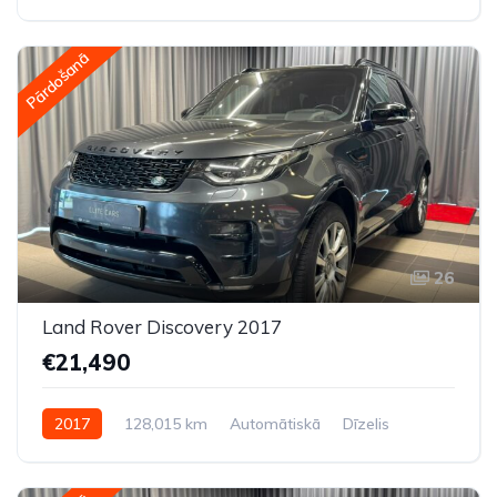
Pilnpiedziņa (AWD/4WD)
Pārdošanā
26
Land Rover Discovery 2017
€21,490
2017
128,015 km
Automātiskā
Dīzelis
Pilnpiedziņa (AWD/4WD)