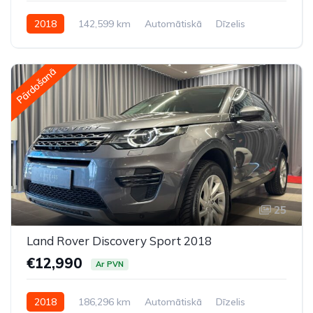
2018
142,599 km
Automātiskā
Dīzelis
Pilnpiedziņa (AWD/4WD)
Pārdošanā
25
Land Rover Discovery Sport 2018
€12,990
Ar PVN
2018
186,296 km
Automātiskā
Dīzelis