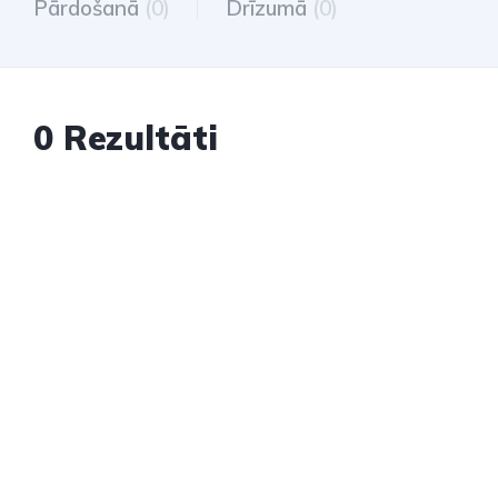
Pārdošanā
(0)
Drīzumā
(0)
0 Rezultāti