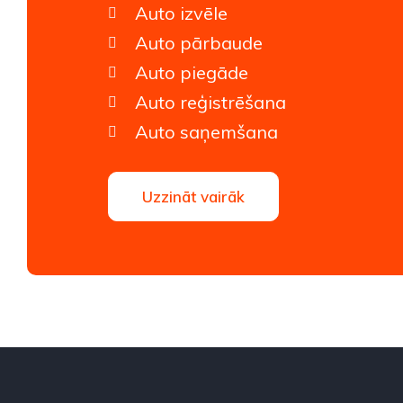
Auto izvēle
Auto pārbaude
Auto piegāde
Auto reģistrēšana
Auto saņemšana
Uzzināt vairāk