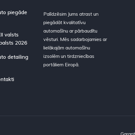
to piegāde
Palīdzēsim Jums atrast un
piegādāt kvalitatīvu
automašīnu ar pārbaudītu
II valsts
vēsturi. Mēs sadarbojamies ar
balsts 2026
lielākajām automašīnu
izsolēm un tirdzniecības
to detailing
portāliem Eiropā.
ntakti
Garant