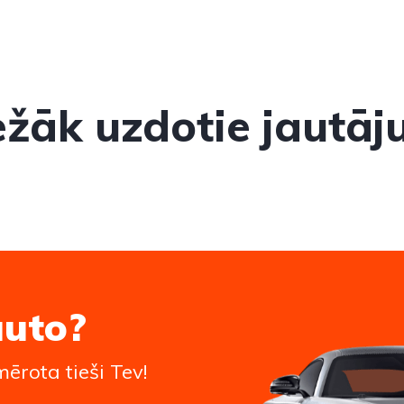
ežāk uzdotie jautāj
auto?
ērota tieši Tev!