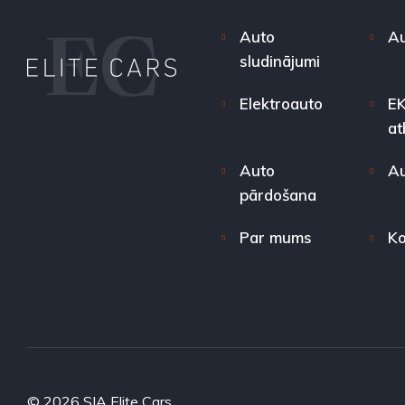
Auto
Au
sludinājumi
Elektroauto
EK
at
Auto
Au
pārdošana
Par mums
Ko
© 2026 SIA Elite Cars