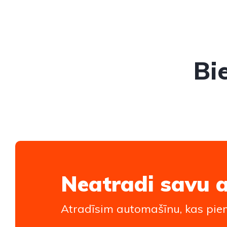
Bi
Neatradi savu 
Atradīsim automašīnu, kas piem