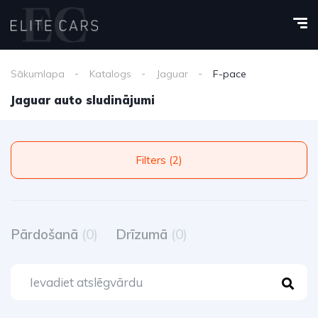
Sākumlapa
Katalogs
Jaguar
F-pace
Jaguar auto sludinājumi
Filters (2)
Pārdošanā
(0)
Drīzumā
(0)