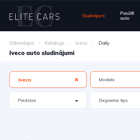
Pasūtīt
Sludinājumi
auto
Sākumlapa
Katalogs
Iveco
Daily
Iveco auto sludinājumi
Iveco