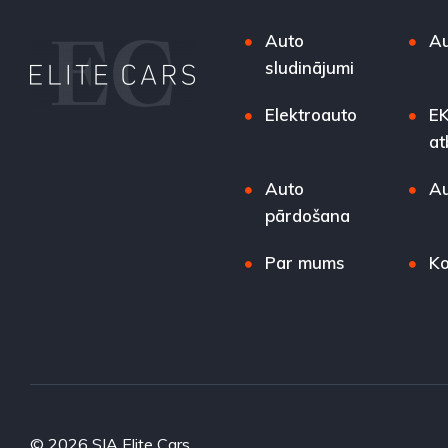
Auto
Au
sludinājumi
Elektroauto
EK
at
Auto
Au
pārdošana
Par mums
Ko
© 2026 SIA Elite Cars