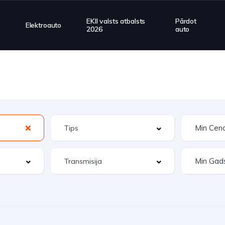
EKII valsts atbalsts
Pārdot
Elektroauto
2026
auto