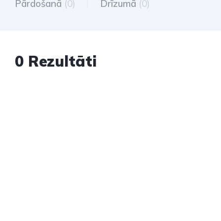
Pārdošanā
(0)
Drīzumā
(0)
0 Rezultāti