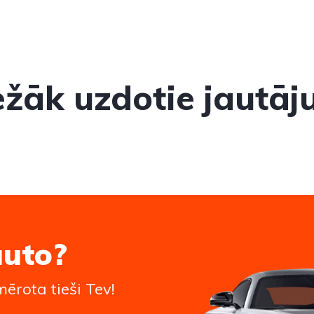
ežāk uzdotie jautāj
auto?
ērota tieši Tev!