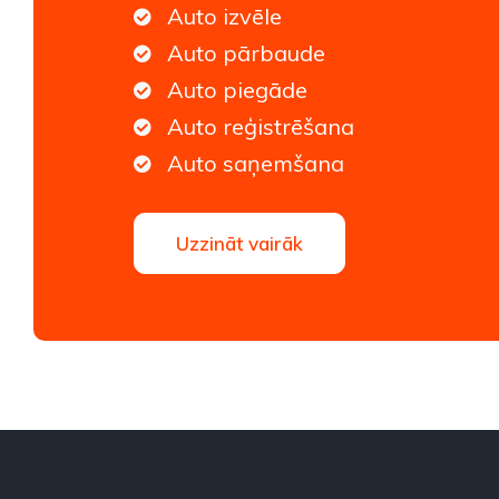
Auto izvēle
Auto pārbaude
Auto piegāde
Auto reģistrēšana
Auto saņemšana
Uzzināt vairāk