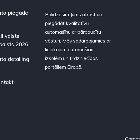
to piegāde
Palīdzēsim Jums atrast un
piegādāt kvalitatīvu
automašīnu ar pārbaudītu
II valsts
vēsturi. Mēs sadarbojamies ar
balsts 2026
lielākajām automašīnu
izsolēm un tirdzniecības
to detailing
portāliem Eiropā.
ntakti
Garant