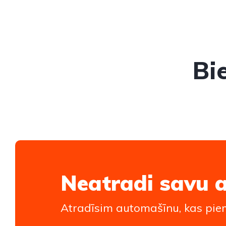
Bi
Neatradi savu 
Atradīsim automašīnu, kas piem