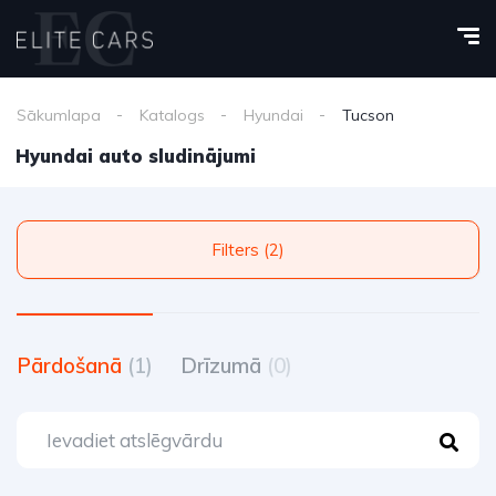
Sākumlapa
Katalogs
Hyundai
Tucson
Hyundai auto sludinājumi
Filters (2)
Pārdošanā
(1)
Drīzumā
(0)