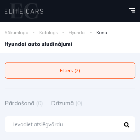
Sākumlapa
Katalogs
Hyundai
Kona
Hyundai auto sludinājumi
Filters (2)
Pārdošanā
(0)
Drīzumā
(0)