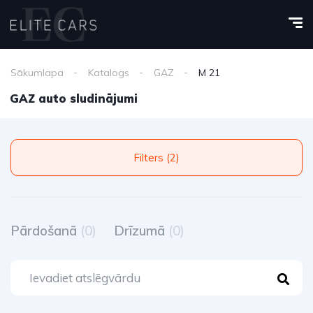
Sākumlapa
Katalogs
GAZ
M 21
GAZ auto sludinājumi
Filters (2)
Pārdošanā
(0)
Drīzumā
(0)