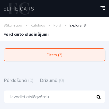
Sākumlapa
Katalogs
Ford
Explorer ST
Ford auto sludinājumi
Filters (2)
Pārdošanā
(0)
Drīzumā
(0)