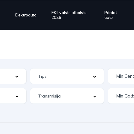
EKII valsts atbalsts
Pārdot
Elektroauto
2026
auto