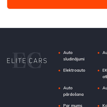
Auto
Au
sludinājumi
Elektroauto
EK
at
Auto
Au
pārdošana
Par mums
Ko