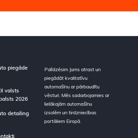
to piegāde
Palīdzēsim Jums atrast un
piegādāt kvalitatīvu
automašīnu ar pārbaudītu
II valsts
vēsturi. Mēs sadarbojamies ar
balsts 2026
lielākajām automašīnu
izsolēm un tirdzniecības
to detailing
portāliem Eiropā.
ntakti