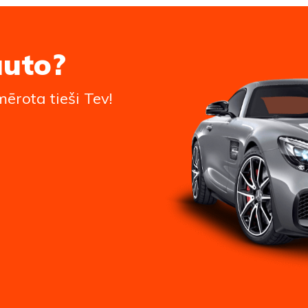
auto?
ērota tieši Tev!