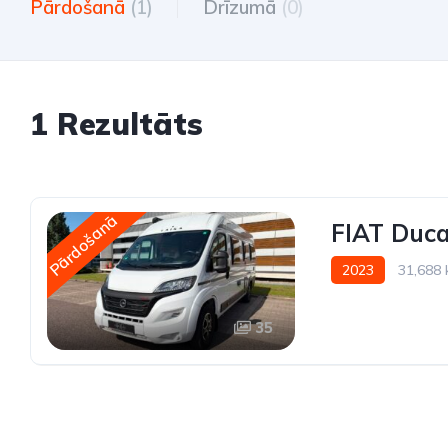
Pārdošanā
(1)
Drīzumā
(0)
1 Rezultāts
Pārdošanā
FIAT Duca
2023
31,688
35