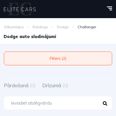
Sākumlapa
Katalogs
Dodge
Challanger
Dodge auto sludinājumi
Filters (2)
Pārdošanā
(0)
Drīzumā
(0)